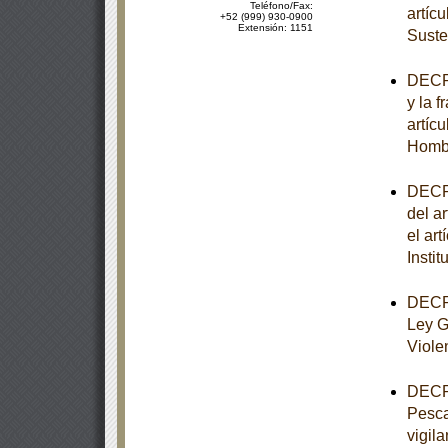
Teléfono/Fax:
artíc
+52 (999) 930-0900
Extensión: 1151
Suste
DECRE
y la f
artíc
Homb
DECRE
del ar
el art
Insti
DECRE
Ley G
Viole
DECRE
Pesca
vigila