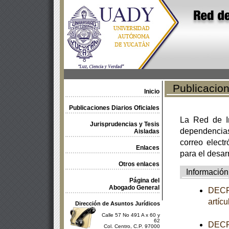
Publicacione
Inicio
Publicaciones Diarios Oficiales
La Red de In
Jurisprudencias y Tesis
dependencia
Aisladas
correo electr
Enlaces
para el desar
Otros enlaces
Información
Página del
Abogado General
DECRE
artíc
Dirección de Asuntos Jurídicos
Calle 57 No 491 A x 60 y
62
DECRE
Col. Centro, C.P. 97000