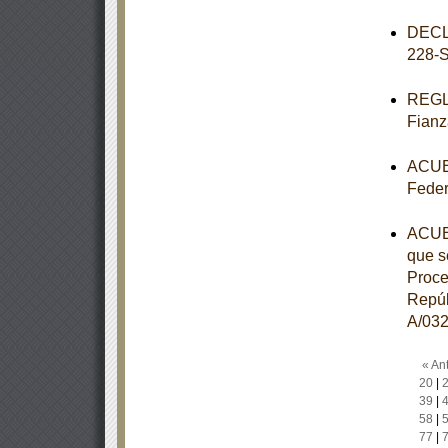
DECL
228-
REGLA
Fianz
ACUER
Feder
ACUER
que s
Proce
Repúb
A/032
« Ant
20
|
39
|
58
|
77
|