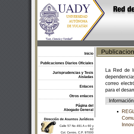
Publicacione
Inicio
Publicaciones Diarios Oficiales
La Red de In
Jurisprudencias y Tesis
dependencia
Aisladas
correo electr
Enlaces
para el desar
Otros enlaces
Información
Página del
Abogado General
REGLA
Comun
Dirección de Asuntos Jurídicos
Innov
Calle 57 No 491 A x 60 y
62
Col. Centro, C.P. 97000