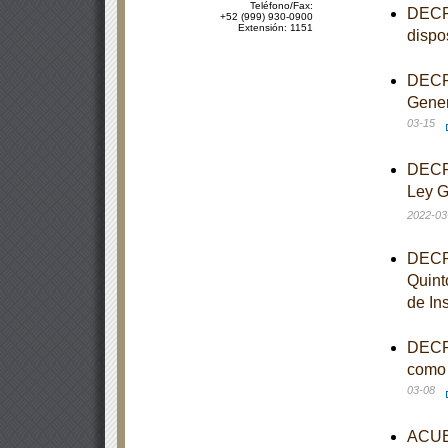
Teléfono/Fax:
DECRE
+52 (999) 930-0900
Extensión: 1151
dispo
DECRE
Gener
03-15
DECRE
Ley G
2022-03
DECRE
Quint
de In
DECRE
como 
03-08
ACUER