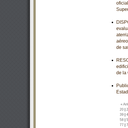
oficia
Super
DISPO
evalu
aterr
aéreo
de sa
RESOL
edifi
de la
Publi
Estad
« Ant
20
|
39
|
58
|
77
|