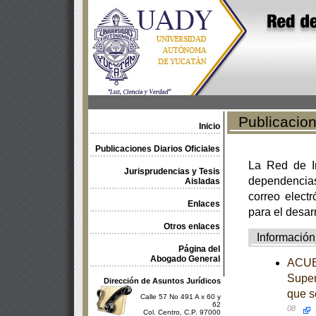
Publicacione
Inicio
Publicaciones Diarios Oficiales
La Red de In
Jurisprudencias y Tesis
dependencia
Aisladas
correo electr
Enlaces
para el desar
Otros enlaces
Información
Página del
Abogado General
ACUER
Superi
Dirección de Asuntos Jurídicos
que s
Calle 57 No 491 A x 60 y
62
08
Col. Centro, C.P. 97000