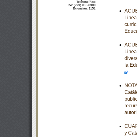
Teléfono/Fax:
+52 (999) 930-0900
Extensión: 1151
ACUER
Linea
curri
Educa
ACUER
Linea
diver
la Ed
NOTA 
Catál
publi
recur
autor
CUART
y Cat