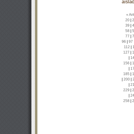
aisla
« Ant
20
|
39
|
58
|
77
|
96
|
97
112
|
127
|
|
1
156
|
|
1
185
|
|
200
|
|
2
229
|
|
2
258
|