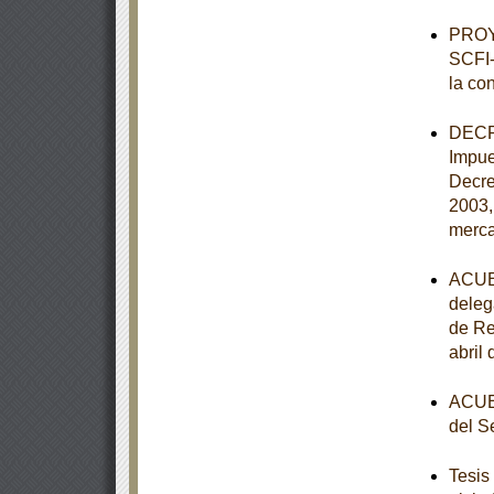
PROY
SCFI-
la co
DECRE
Impue
Decre
2003,
merca
ACUER
deleg
de Re
abril
ACUER
del S
Tesis