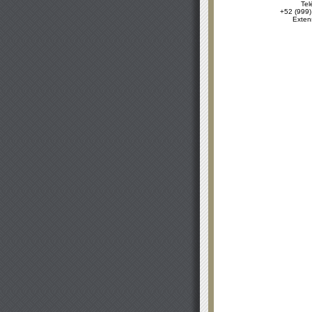
Tel
+52 (999)
Exten