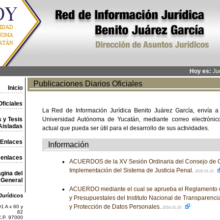
Hoy es:
Jue
Publicaciones Diarios Oficiales
Inicio
ficiales
La Red de Información Jurídica Benito Juárez García, envía a
 y Tesis
Universidad Autónoma de Yucatán, mediante correo electrónico,
Aisladas
actual que pueda ser útil para el desarrollo de sus actividades.
Enlaces
Información
 enlaces
ACUERDOS de la XV Sesión Ordinaria del Consejo de C
Implementación del Sistema de Justicia Penal.
2016-01-21
gina del
General
ACUERDO mediante el cual se aprueba el Reglamento 
Jurídicos
y Presupuestales del Instituto Nacional de Transparenci
y Protección de Datos Personales.
1 A x 60 y
2016-01-20
62
C.P. 97000