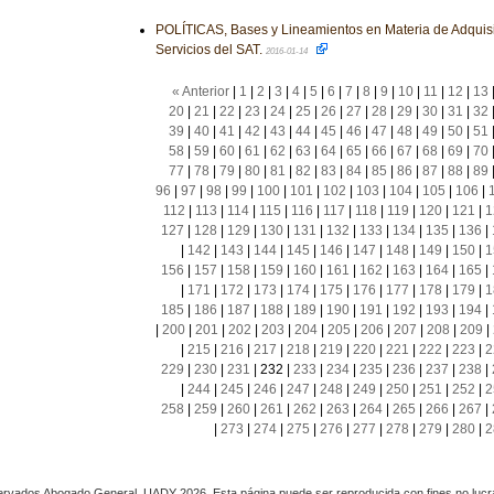
POLÍTICAS, Bases y Lineamientos en Materia de Adquisi
Servicios del SAT.
2016-01-14
« Anterior
|
1
|
2
|
3
|
4
|
5
|
6
|
7
|
8
|
9
|
10
|
11
|
12
|
13
20
|
21
|
22
|
23
|
24
|
25
|
26
|
27
|
28
|
29
|
30
|
31
|
32
39
|
40
|
41
|
42
|
43
|
44
|
45
|
46
|
47
|
48
|
49
|
50
|
51
58
|
59
|
60
|
61
|
62
|
63
|
64
|
65
|
66
|
67
|
68
|
69
|
70
77
|
78
|
79
|
80
|
81
|
82
|
83
|
84
|
85
|
86
|
87
|
88
|
89
96
|
97
|
98
|
99
|
100
|
101
|
102
|
103
|
104
|
105
|
106
|
112
|
113
|
114
|
115
|
116
|
117
|
118
|
119
|
120
|
121
|
1
127
|
128
|
129
|
130
|
131
|
132
|
133
|
134
|
135
|
136
|
|
142
|
143
|
144
|
145
|
146
|
147
|
148
|
149
|
150
|
1
156
|
157
|
158
|
159
|
160
|
161
|
162
|
163
|
164
|
165
|
|
171
|
172
|
173
|
174
|
175
|
176
|
177
|
178
|
179
|
1
185
|
186
|
187
|
188
|
189
|
190
|
191
|
192
|
193
|
194
|
|
200
|
201
|
202
|
203
|
204
|
205
|
206
|
207
|
208
|
209
|
|
215
|
216
|
217
|
218
|
219
|
220
|
221
|
222
|
223
|
2
229
|
230
|
231
|
232
|
233
|
234
|
235
|
236
|
237
|
238
|
|
244
|
245
|
246
|
247
|
248
|
249
|
250
|
251
|
252
|
2
258
|
259
|
260
|
261
|
262
|
263
|
264
|
265
|
266
|
267
|
|
273
|
274
|
275
|
276
|
277
|
278
|
279
|
280
|
2
rvados Abogado General, UADY 2026. Esta página puede ser reproducida con fines no lucra