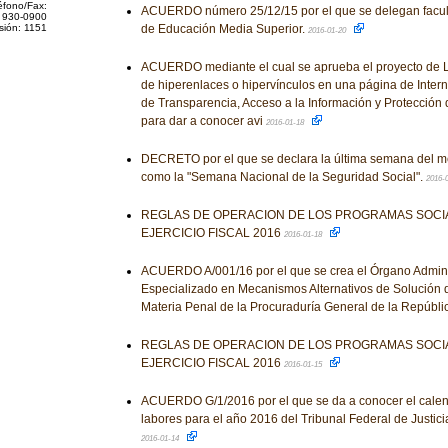
éfono/Fax:
ACUERDO número 25/12/15 por el que se delegan facult
 930-0900
sión: 1151
de Educación Media Superior.
2016-01-20
ACUERDO mediante el cual se aprueba el proyecto de L
de hiperenlaces o hipervínculos en una página de Interne
de Transparencia, Acceso a la Información y Protección
para dar a conocer avi
2016-01-18
DECRETO por el que se declara la última semana del me
como la "Semana Nacional de la Seguridad Social".
2016-
REGLAS DE OPERACION DE LOS PROGRAMAS SOCIA
EJERCICIO FISCAL 2016
2016-01-18
ACUERDO A/001/16 por el que se crea el Órgano Admini
Especializado en Mecanismos Alternativos de Solución 
Materia Penal de la Procuraduría General de la Repúbli
REGLAS DE OPERACION DE LOS PROGRAMAS SOCIA
EJERCICIO FISCAL 2016
2016-01-15
ACUERDO G/1/2016 por el que se da a conocer el calen
labores para el año 2016 del Tribunal Federal de Justicia
2016-01-14