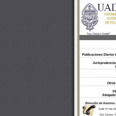
Publicaciones Diarios O
Jurisprudencias
Otros
Pá
Abogado 
Dirección de Asuntos 
Calle 57 No 49
Col. Centro, 