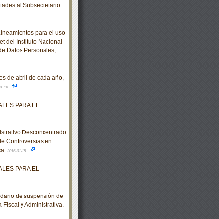
ades al Subsecretario
ineamientos para el uso
t del Instituto Nacional
 de Datos Personales,
s de abril de cada año,
01-18
LES PARA EL
strativo Desconcentrado
de Controversias en
ca.
2016-01-15
LES PARA EL
dario de suspensión de
 Fiscal y Administrativa.