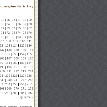
ciones, Arrendamientos y
|
14
|
15
|
16
|
17
|
18
|
19
|
|
33
|
34
|
35
|
36
|
37
|
38
|
|
52
|
53
|
54
|
55
|
56
|
57
|
|
71
|
72
|
73
|
74
|
75
|
76
|
|
90
|
91
|
92
|
93
|
94
|
95
|
107
|
108
|
109
|
110
|
111
|
22
|
123
|
124
|
125
|
126
|
137
|
138
|
139
|
140
|
141
51
|
152
|
153
|
154
|
155
|
166
|
167
|
168
|
169
|
170
80
|
181
|
182
|
183
|
184
|
195
|
196
|
197
|
198
|
199
210
|
211
|
212
|
213
|
214
24
|
225
|
226
|
227
|
228
|
239
|
240
|
241
|
242
|
243
53
|
254
|
255
|
256
|
257
|
268
|
269
|
270
|
271
|
272
81
|
282
|
283
|
284
|
285
|
Siguiente »
tivos, siempre y cuando no