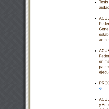
Tesis
aisla
ACUER
Feder
Gener
estab
admin
ACUER
Feder
en ma
patrim
ejecu
PROGR
ACUER
y Adm