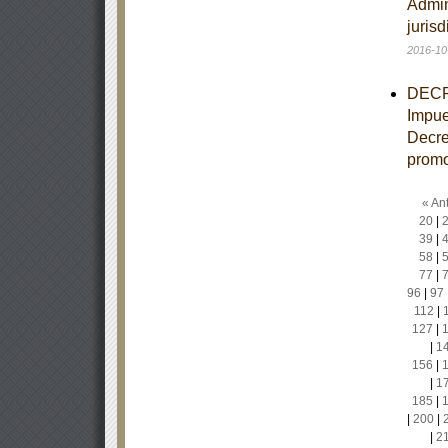
Admin
juris
2016-10
DECRE
Impue
Decre
promo
« Ant
20
|
39
|
58
|
77
|
96
|
97
112
|
127
|
|
1
156
|
|
1
185
|
|
200
|
|
2