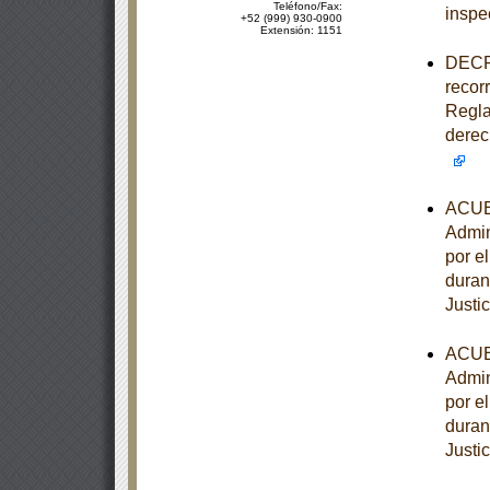
Teléfono/Fax:
inspe
+52 (999) 930-0900
Extensión: 1151
DECRE
recorr
Regla
derec
ACUER
Admin
por e
duran
Justi
ACUER
Admin
por e
duran
Justi