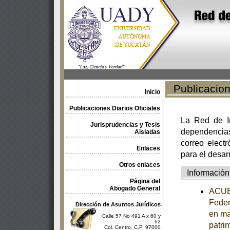
Publicacione
Inicio
Publicaciones Diarios Oficiales
La Red de In
Jurisprudencias y Tesis
dependencia
Aisladas
correo electr
Enlaces
para el desar
Otros enlaces
Información
Página del
Abogado General
ACUER
Feder
Dirección de Asuntos Jurídicos
en ma
Calle 57 No 491 A x 60 y
62
patrim
Col. Centro, C.P. 97000