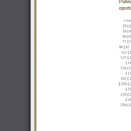
Públic
oport
« Ant
20
|
39
|
58
|
77
|
96
|
97
112
|
127
|
|
1
156
|
|
1
185
|
|
200
|
|
2
229
|
|
2
258
|