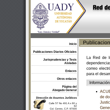
Publicacione
Inicio
Publicaciones Diarios Oficiales
La Red de In
Jurisprudencias y Tesis
dependencia
Aisladas
correo electr
Enlaces
para el desar
Otros enlaces
Información
Página del
Abogado General
ACUER
de do
Dirección de Asuntos Jurídicos
Justi
Calle 57 No 491 A x 60 y
62
Gener
Col. Centro, C.P. 97000