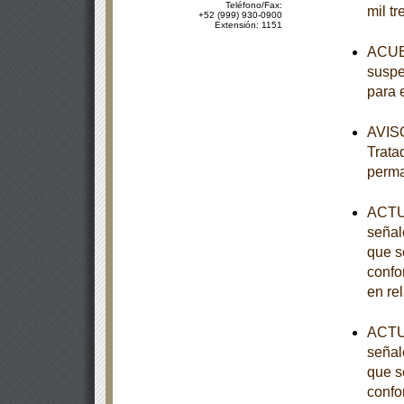
Teléfono/Fax:
mil tr
+52 (999) 930-0900
Extensión: 1151
ACUER
suspe
para 
AVISO
Trata
perm
ACTUA
señal
que s
confo
en re
ACTUA
señal
que s
confo