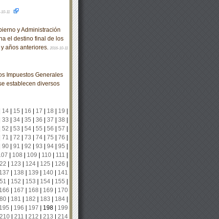
-10-11
erno y Administración
a el destino final de los
 y años anteriores.
2016-10-11
los Impuestos Generales
 se establecen diversos
|
14
|
15
|
16
|
17
|
18
|
19
|
|
33
|
34
|
35
|
36
|
37
|
38
|
|
52
|
53
|
54
|
55
|
56
|
57
|
|
71
|
72
|
73
|
74
|
75
|
76
|
|
90
|
91
|
92
|
93
|
94
|
95
|
107
|
108
|
109
|
110
|
111
|
22
|
123
|
124
|
125
|
126
|
137
|
138
|
139
|
140
|
141
51
|
152
|
153
|
154
|
155
|
166
|
167
|
168
|
169
|
170
80
|
181
|
182
|
183
|
184
|
195
|
196
|
197
|
198
|
199
210
|
211
|
212
|
213
|
214