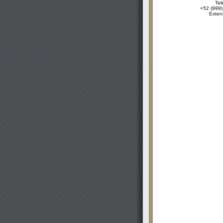
Tel
+52 (999)
Exten