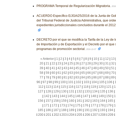
PROGRAMA Temporal de Regularización Migratoria.
2016
ACUERDO Específico E/JGA/25/2016 de la Junta de Gobi
del Tribunal Federal de Justicia Administrativa, que orden
expedientes jurisdiccionales concluidos durante el 2012
DECRETO por el que se modifica la Tarifa de la Ley de 
de Importación y de Exportación y el Decreto por el que
programas de promoción sectorial.
2016-10-07
« Anterior
|
1
|
2
|
3
|
4
|
5
|
6
|
7
|
8
|
9
|
10
|
11
|
12
|
13
20
|
21
|
22
|
23
|
24
|
25
|
26
|
27
|
28
|
29
|
30
|
31
|
32
39
|
40
|
41
|
42
|
43
|
44
|
45
|
46
|
47
|
48
|
49
|
50
|
51
58
|
59
|
60
|
61
|
62
|
63
|
64
|
65
|
66
|
67
|
68
|
69
|
70
77
|
78
|
79
|
80
|
81
|
82
|
83
|
84
|
85
|
86
|
87
|
88
|
89
96
|
97
|
98
|
99
|
100
|
101
|
102
|
103
|
104
|
105
|
106
|
112
|
113
|
114
|
115
|
116
|
117
|
118
|
119
|
120
|
121
|
1
127
|
128
|
129
|
130
|
131
|
132
|
133
|
134
|
135
|
136
|
|
142
|
143
|
144
|
145
|
146
|
147
|
148
|
149
|
150
|
1
156
|
157
|
158
|
159
|
160
|
161
|
162
|
163
|
164
|
165
|
|
171
|
172
|
173
|
174
|
175
|
176
|
177
|
178
|
179
|
1
185
|
186
|
187
|
188
|
189
|
190
|
191
|
192
|
193
|
194
|
|
200
|
201
|
202
|
203
|
204
|
205
|
206
|
207
|
208
|
209
|