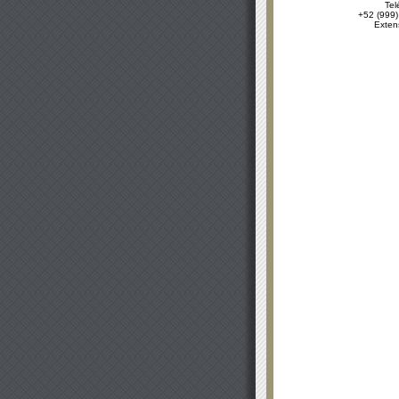
Tel
+52 (999)
Exten