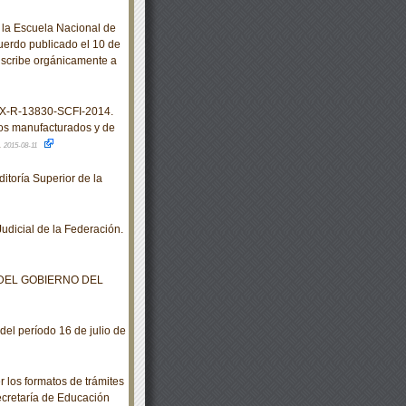
 la Escuela Nacional de
uerdo publicado el 10 de
dscribe orgánicamente a
X-R-13830-SCFI-2014.
os manufacturados y de
.
2015-08-11
itoría Superior de la
dicial de la Federación.
 DEL GOBIERNO DEL
del período 16 de julio de
los formatos de trámites
ecretaría de Educación