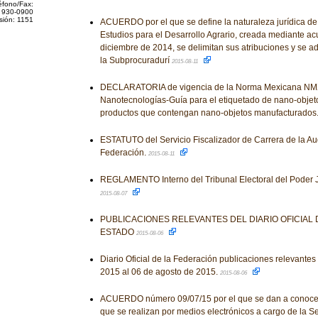
éfono/Fax:
 930-0900
sión: 1151
ACUERDO por el que se define la naturaleza jurídica de
Estudios para el Desarrollo Agrario, creada mediante ac
diciembre de 2014, se delimitan sus atribuciones y se a
la Subprocuradurí
2015-08-11
DECLARATORIA de vigencia de la Norma Mexicana NM
Nanotecnologías-Guía para el etiquetado de nano-objet
productos que contengan nano-objetos manufacturados
ESTATUTO del Servicio Fiscalizador de Carrera de la Aud
Federación.
2015-08-11
REGLAMENTO Interno del Tribunal Electoral del Poder Ju
2015-08-07
PUBLICACIONES RELEVANTES DEL DIARIO OFICIAL
ESTADO
2015-08-06
Diario Oficial de la Federación publicaciones relevantes 
2015 al 06 de agosto de 2015.
2015-08-06
ACUERDO número 09/07/15 por el que se dan a conocer 
que se realizan por medios electrónicos a cargo de la S