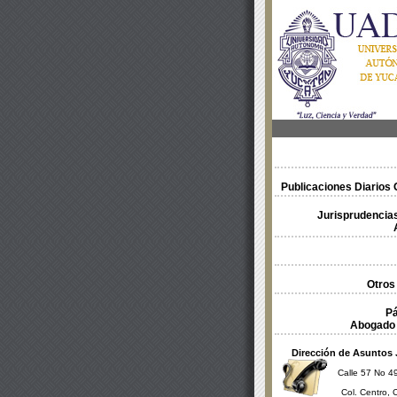
Publicaciones Diarios O
Jurisprudencias
Otros
Pá
Abogado 
Dirección de Asuntos 
Calle 57 No 49
Col. Centro, 