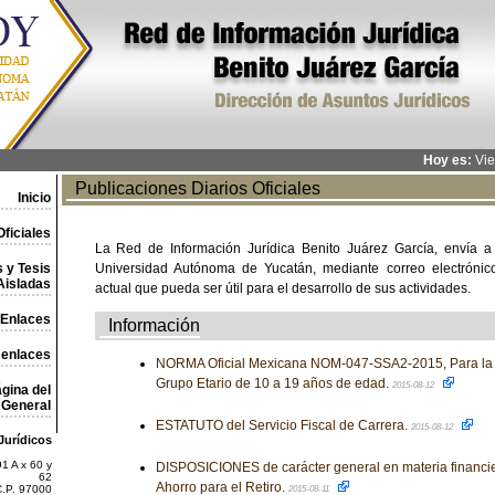
Hoy es:
Vie
Publicaciones Diarios Oficiales
Inicio
ficiales
La Red de Información Jurídica Benito Juárez García, envía a
 y Tesis
Universidad Autónoma de Yucatán, mediante correo electrónico,
Aisladas
actual que pueda ser útil para el desarrollo de sus actividades.
Enlaces
Información
 enlaces
NORMA Oficial Mexicana NOM-047-SSA2-2015, Para la at
Grupo Etario de 10 a 19 años de edad.
2015-08-12
gina del
General
ESTATUTO del Servicio Fiscal de Carrera.
2015-08-12
Jurídicos
1 A x 60 y
DISPOSICIONES de carácter general en materia financie
62
Ahorro para el Retiro.
C.P. 97000
2015-08-11