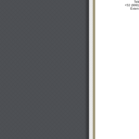
Tel
+52 (999)
Exten