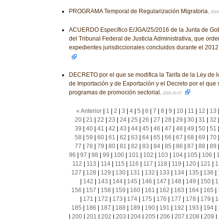
PROGRAMA Temporal de Regularización Migratoria.
2016
ACUERDO Específico E/JGA/25/2016 de la Junta de Gobi
del Tribunal Federal de Justicia Administrativa, que orden
expedientes jurisdiccionales concluidos durante el 2012
DECRETO por el que se modifica la Tarifa de la Ley de 
de Importación y de Exportación y el Decreto por el que
programas de promoción sectorial.
2016-10-07
« Anterior
|
1
|
2
|
3
|
4
|
5
|
6
|
7
|
8
|
9
|
10
|
11
|
12
|
13
20
|
21
|
22
|
23
|
24
|
25
|
26
|
27
|
28
|
29
|
30
|
31
|
32
39
|
40
|
41
|
42
|
43
|
44
|
45
|
46
|
47
|
48
|
49
|
50
|
51
58
|
59
|
60
|
61
|
62
|
63
|
64
|
65
|
66
|
67
|
68
|
69
|
70
77
|
78
|
79
|
80
|
81
|
82
|
83
|
84
|
85
|
86
|
87
|
88
|
89
96
|
97
|
98
|
99
|
100
|
101
|
102
|
103
|
104
|
105
|
106
|
112
|
113
|
114
|
115
|
116
|
117
|
118
|
119
|
120
|
121
|
1
127
|
128
|
129
|
130
|
131
|
132
|
133
|
134
|
135
|
136
|
|
142
|
143
|
144
|
145
|
146
|
147
|
148
|
149
|
150
|
1
156
|
157
|
158
|
159
|
160
|
161
|
162
|
163
|
164
|
165
|
|
171
|
172
|
173
|
174
|
175
|
176
|
177
|
178
|
179
|
1
185
|
186
|
187
|
188
|
189
|
190
|
191
|
192
|
193
|
194
|
|
200
|
201
|
202
|
203
|
204
|
205
|
206
|
207
|
208
|
209
|