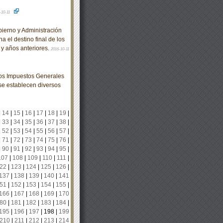
-10-11
erno y Administración
a el destino final de los
 y años anteriores.
2016-10-11
los Impuestos Generales
 se establecen diversos
|
14
|
15
|
16
|
17
|
18
|
19
|
|
33
|
34
|
35
|
36
|
37
|
38
|
|
52
|
53
|
54
|
55
|
56
|
57
|
|
71
|
72
|
73
|
74
|
75
|
76
|
|
90
|
91
|
92
|
93
|
94
|
95
|
107
|
108
|
109
|
110
|
111
|
22
|
123
|
124
|
125
|
126
|
137
|
138
|
139
|
140
|
141
51
|
152
|
153
|
154
|
155
|
166
|
167
|
168
|
169
|
170
80
|
181
|
182
|
183
|
184
|
195
|
196
|
197
|
198
|
199
210
|
211
|
212
|
213
|
214