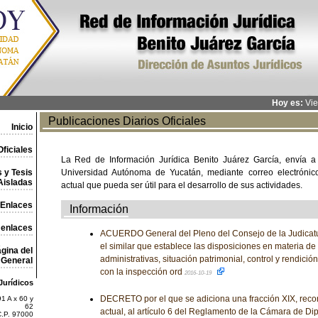
Hoy es:
Vie
Publicaciones Diarios Oficiales
Inicio
ficiales
La Red de Información Jurídica Benito Juárez García, envía a
 y Tesis
Universidad Autónoma de Yucatán, mediante correo electrónico,
Aisladas
actual que pueda ser útil para el desarrollo de sus actividades.
Enlaces
Información
 enlaces
ACUERDO General del Pleno del Consejo de la Judicatu
el similar que establece las disposiciones en materia d
gina del
administrativas, situación patrimonial, control y rendició
General
con la inspección ord
2016-10-19
Jurídicos
DECRETO por el que se adiciona una fracción XIX, recor
1 A x 60 y
62
actual, al artículo 6 del Reglamento de la Cámara de Di
C.P. 97000