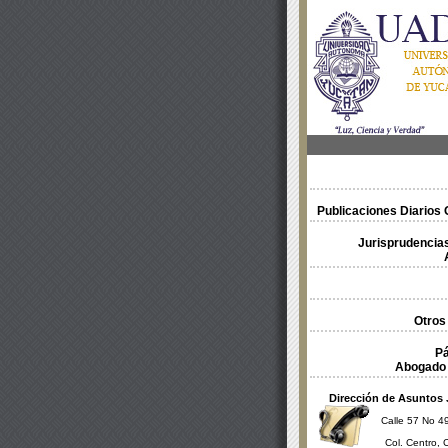
Publicaciones Diarios O
Jurisprudencias
Otros
Pá
Abogado 
Dirección de Asuntos 
Calle 57 No 49
Col. Centro, 