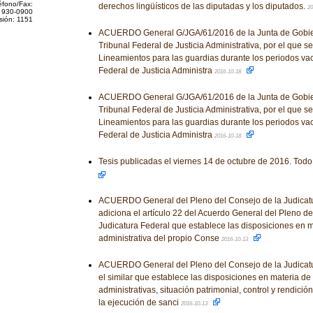
éfono/Fax:
derechos lingüísticos de las diputadas y los diputados.
20
 930-0900
sión: 1151
ACUERDO General G/JGA/61/2016 de la Junta de Gobier
Tribunal Federal de Justicia Administrativa, por el que s
Lineamientos para las guardias durante los periodos vac
Federal de Justicia Administra
2016-10-18
ACUERDO General G/JGA/61/2016 de la Junta de Gobier
Tribunal Federal de Justicia Administrativa, por el que s
Lineamientos para las guardias durante los periodos vac
Federal de Justicia Administra
2016-10-18
Tesis publicadas el viernes 14 de octubre de 2016. Todo
ACUERDO General del Pleno del Consejo de la Judicatu
adiciona el artículo 22 del Acuerdo General del Pleno de
Judicatura Federal que establece las disposiciones en m
administrativa del propio Conse
2016-10-13
ACUERDO General del Pleno del Consejo de la Judicatu
el similar que establece las disposiciones en materia d
administrativas, situación patrimonial, control y rendició
la ejecución de sanci
2016-10-13