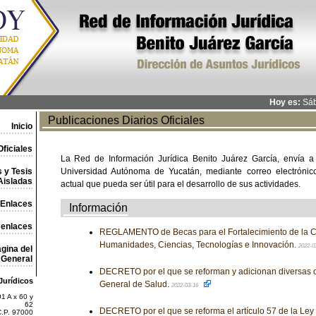
Hoy es:
Sáb
Publicaciones Diarios Oficiales
Inicio
ficiales
La Red de Información Jurídica Benito Juárez García, envía a
 y Tesis
Universidad Autónoma de Yucatán, mediante correo electrónico,
Aisladas
actual que pueda ser útil para el desarrollo de sus actividades.
Enlaces
Información
 enlaces
REGLAMENTO de Becas para el Fortalecimiento de la 
Humanidades, Ciencias, Tecnologías e Innovación.
2022-0
gina del
General
DECRETO por el que se reforman y adicionan diversas d
Jurídicos
General de Salud.
2022-03-16
1 A x 60 y
62
DECRETO por el que se reforma el artículo 57 de la Ley
C.P. 97000