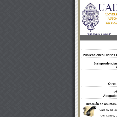
Publicaciones Diarios O
Jurisprudencias
Otros
Pá
Abogado 
Dirección de Asuntos 
Calle 57 No 49
Col. Centro, 