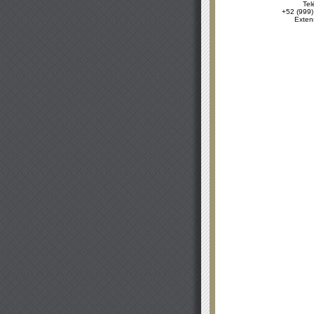
Tel
+52 (999)
Exten