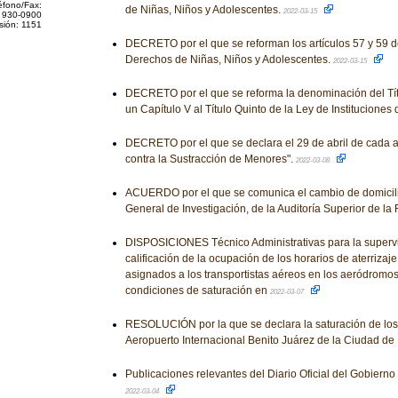
éfono/Fax:
de Niñas, Niños y Adolescentes.
2022-03-15
 930-0900
sión: 1151
DECRETO por el que se reforman los artículos 57 y 59 d
Derechos de Niñas, Niños y Adolescentes.
2022-03-15
DECRETO por el que se reforma la denominación del Tít
un Capítulo V al Título Quinto de la Ley de Instituciones
DECRETO por el que se declara el 29 de abril de cada 
contra la Sustracción de Menores".
2022-03-08
ACUERDO por el que se comunica el cambio de domicilio 
General de Investigación, de la Auditoría Superior de la
DISPOSICIONES Técnico Administrativas para la supervi
calificación de la ocupación de los horarios de aterriz
asignados a los transportistas aéreos en los aeródromo
condiciones de saturación en
2022-03-07
RESOLUCIÓN por la que se declara la saturación de los e
Aeropuerto Internacional Benito Juárez de la Ciudad de
Publicaciones relevantes del Diario Oficial del Gobiern
2022-03-04