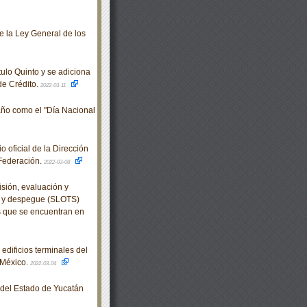
e la Ley General de los
ulo Quinto y se adiciona
 de Crédito.
2022-03-11
año como el "Día Nacional
oficial de la Dirección
 Federación.
2022-03-08
sión, evaluación y
aje y despegue (SLOTS)
s que se encuentran en
dificios terminales del
 México.
2022-03-04
o del Estado de Yucatán