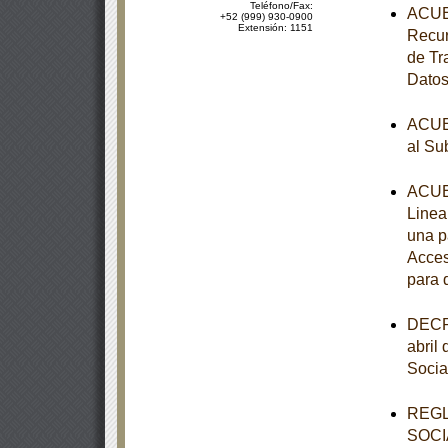
Teléfono/Fax:
ACUER
+52 (999) 930-0900
Extensión: 1151
Recur
de Tr
Datos
ACUER
al Su
ACUER
Linea
una p
Acces
para 
DECRE
abril
Socia
REGL
SOCI