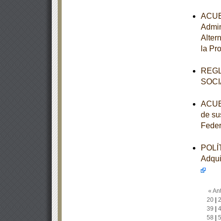
ACUER
Admin
Alter
la Pr
REGL
SOCI
ACUER
de su
Feder
POLÍT
Adqui
« Ant
20
|
39
|
58
|