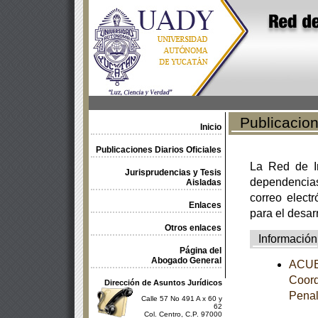
Publicacione
Inicio
Publicaciones Diarios Oficiales
La Red de In
Jurisprudencias y Tesis
dependencia
Aisladas
correo electr
Enlaces
para el desar
Otros enlaces
Información
Página del
Abogado General
ACUER
Coord
Dirección de Asuntos Jurídicos
Pena
Calle 57 No 491 A x 60 y
62
Col. Centro, C.P. 97000