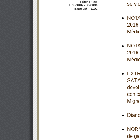
Teléfono/Fax:
servi
+52 (999) 930-0900
Extensión: 1151
NOTA 
2016 
Médic
NOTA 
2016 
Médic
EXTRA
SAT.A
devol
con c
Migra
Diari
NORMA
de ga