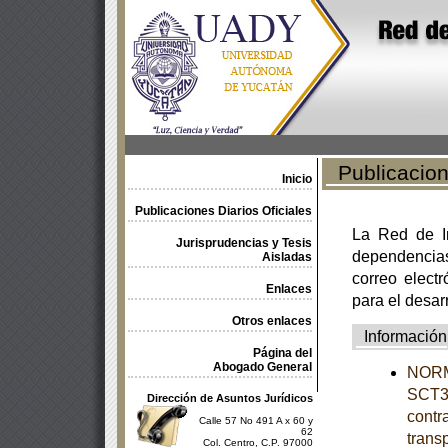
Publicacione
Inicio
Publicaciones Diarios Oficiales
La Red de In
Jurisprudencias y Tesis
dependencia
Aisladas
correo electr
Enlaces
para el desar
Otros enlaces
Información
Página del
Abogado General
NORM
SCT3-
Dirección de Asuntos Jurídicos
contra
Calle 57 No 491 A x 60 y
62
trans
Col. Centro, C.P. 97000