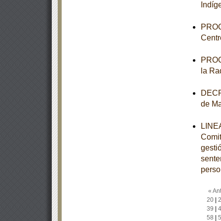
Indíg
PROGR
Centr
PROGR
la Ra
DECRE
de M
LINEA
Comit
gesti
sente
perso
« Ant
20
|
39
|
58
|