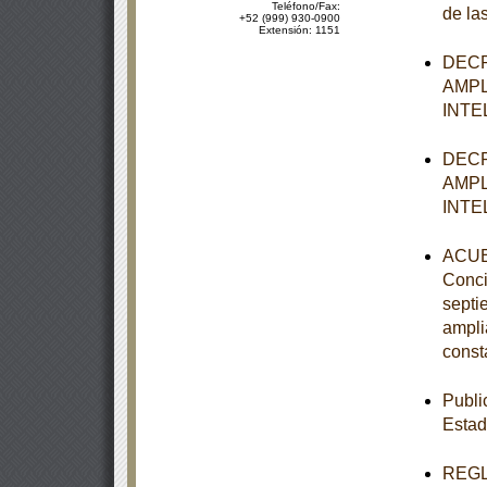
Teléfono/Fax:
de la
+52 (999) 930-0900
Extensión: 1151
DECR
AMPL
INTE
DECR
AMPL
INTE
ACUER
Concil
septi
ampli
const
Publi
Estad
REGLA