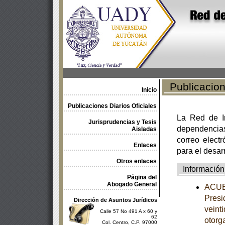
Publicacione
Inicio
Publicaciones Diarios Oficiales
La Red de In
Jurisprudencias y Tesis
dependencia
Aisladas
correo electr
Enlaces
para el desar
Otros enlaces
Información
Página del
Abogado General
ACUER
Presi
Dirección de Asuntos Jurídicos
veint
Calle 57 No 491 A x 60 y
62
otorg
Col. Centro, C.P. 97000