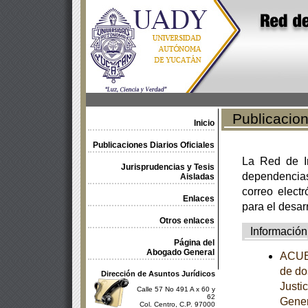
Publicacione
Inicio
Publicaciones Diarios Oficiales
La Red de In
Jurisprudencias y Tesis
dependencia
Aisladas
correo electr
Enlaces
para el desar
Otros enlaces
Información
Página del
Abogado General
ACUER
de do
Dirección de Asuntos Jurídicos
Justi
Calle 57 No 491 A x 60 y
62
Gener
Col. Centro, C.P. 97000