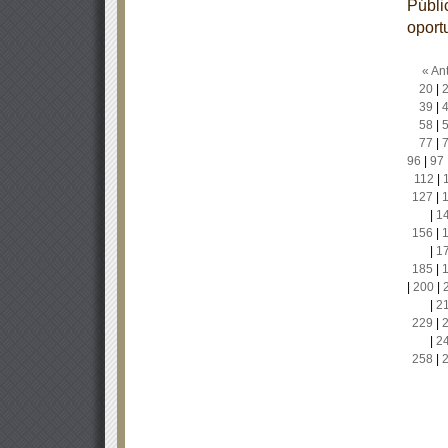
Públic
oport
« Ant
20
|
39
|
58
|
77
|
96
|
97
112
|
127
|
|
1
156
|
|
1
185
|
|
200
|
|
2
229
|
|
2
258
|