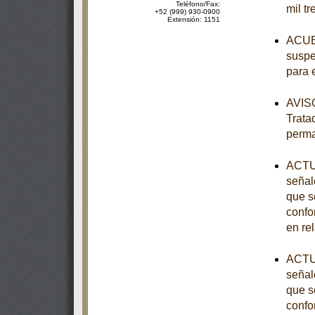
Teléfono/Fax:
mil tr
+52 (999) 930-0900
Extensión: 1151
ACUER
suspe
para 
AVISO
Trata
perm
ACTUA
señal
que s
confo
en re
ACTUA
señal
que s
confo