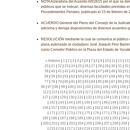
NOTA Aclaratoria del Acuerdo A/018/15 por el que se del
públicos que se indican, diversas facultades previstas 
Procedimientos Penales, publicado el 23 de febrero de
ACUERDO General del Pleno del Consejo de la Judicatu
adiciona y deroga disposiciones de diversos acuerdos 
RESOLUCIÓN mediante la cual se comunica al público e
plaza autorizado al ciudadano José Joaquín Pino Barrera
como Corredor Público en la Plaza del Estado de Yucat
« Anterior
|
1
|
2
|
3
|
4
|
5
|
6
|
7
|
8
|
9
|
10
|
11
|
12
|
13
20
|
21
|
22
|
23
|
24
|
25
|
26
|
27
|
28
|
29
|
30
|
31
|
32
39
|
40
|
41
|
42
|
43
|
44
|
45
|
46
|
47
|
48
|
49
|
50
|
51
58
|
59
|
60
|
61
|
62
|
63
|
64
|
65
|
66
|
67
|
68
|
69
|
70
77
|
78
|
79
|
80
|
81
|
82
|
83
|
84
|
85
|
86
|
87
|
88
|
89
96
|
97
|
98
|
99
|
100
|
101
|
102
|
103
|
104
|
105
|
106
|
112
|
113
|
114
|
115
|
116
|
117
|
118
|
119
|
120
|
121
|
1
127
|
128
|
129
|
130
|
131
|
132
|
133
|
134
|
135
|
136
|
|
142
|
143
|
144
|
145
|
146
|
147
|
148
|
149
|
150
|
1
156
|
157
|
158
|
159
|
160
|
161
|
162
|
163
|
164
|
165
|
|
171
|
172
|
173
|
174
|
175
|
176
|
177
|
178
|
179
|
1
185
|
186
|
187
|
188
|
189
|
190
|
191
|
192
|
193
|
194
|
|
200
|
201
|
202
|
203
|
204
|
205
|
206
|
207
|
208
|
209
|
|
215
|
216
|
217
|
218
|
219
|
220
|
221
|
222
|
223
|
2