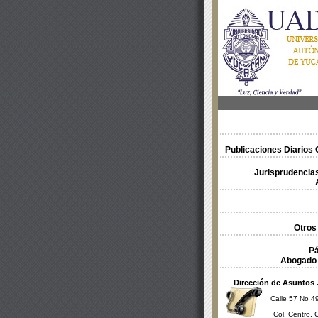
Publicaciones Diarios O
Jurisprudencias
Otros
Pá
Abogado 
Dirección de Asuntos 
Calle 57 No 49
Col. Centro, 