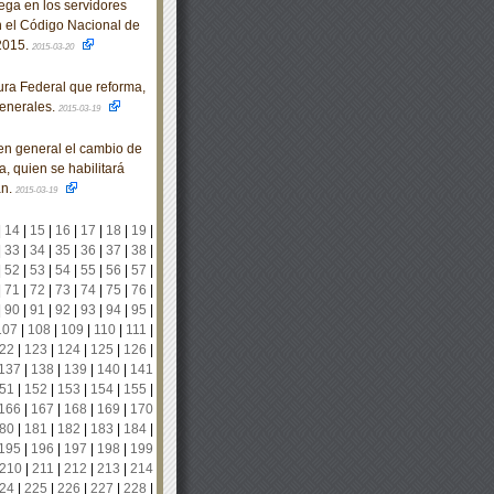
ega en los servidores
en el Código Nacional de
 2015.
2015-03-20
ra Federal que reforma,
generales.
2015-03-19
n general el cambio de
, quien se habilitará
án.
2015-03-19
|
14
|
15
|
16
|
17
|
18
|
19
|
|
33
|
34
|
35
|
36
|
37
|
38
|
|
52
|
53
|
54
|
55
|
56
|
57
|
|
71
|
72
|
73
|
74
|
75
|
76
|
|
90
|
91
|
92
|
93
|
94
|
95
|
107
|
108
|
109
|
110
|
111
|
22
|
123
|
124
|
125
|
126
|
137
|
138
|
139
|
140
|
141
51
|
152
|
153
|
154
|
155
|
166
|
167
|
168
|
169
|
170
80
|
181
|
182
|
183
|
184
|
195
|
196
|
197
|
198
|
199
210
|
211
|
212
|
213
|
214
24
|
225
|
226
|
227
|
228
|