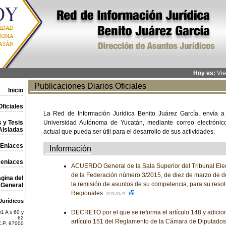
Hoy es:
Vie
Publicaciones Diarios Oficiales
Inicio
ficiales
La Red de Información Jurídica Benito Juárez García, envía a
 y Tesis
Universidad Autónoma de Yucatán, mediante correo electrónico,
Aisladas
actual que pueda ser útil para el desarrollo de sus actividades.
Enlaces
Información
 enlaces
ACUERDO General de la Sala Superior del Tribunal Elect
de la Federación número 3/2015, de diez de marzo de d
gina del
la remisión de asuntos de su competencia, para su resol
General
Regionales.
2015-03-25
Jurídicos
DECRETO por el que se reforma el artículo 148 y adicio
1 A x 60 y
62
artículo 151 del Reglamento de la Cámara de Diputados
C.P. 97000