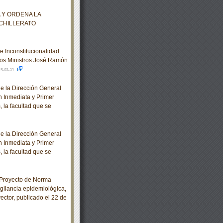
 Y ORDENA LA
CHILLERATO
e Inconstitucionalidad
 los Ministros José Ramón
15-03-23
e la Dirección General
n Inmediata y Primer
 la facultad que se
e la Dirección General
n Inmediata y Primer
 la facultad que se
 Proyecto de Norma
ilancia epidemiológica,
ector, publicado el 22 de