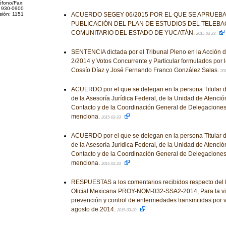
éfono/Fax:
 930-0900
sión: 1151
ACUERDO SEGEY 06/2015 POR EL QUE SE APRUEBA
PUBLICACIÓN DEL PLAN DE ESTUDIOS DEL TELEBA
COMUNITARIO DEL ESTADO DE YUCATÁN.
2015-03-23
SENTENCIA dictada por el Tribunal Pleno en la Acción d
2/2014 y Votos Concurrente y Particular formulados por
Cossío Díaz y José Fernando Franco González Salas.
20
ACUERDO por el que se delegan en la persona Titular d
de la Asesoría Jurídica Federal, de la Unidad de Atenció
Contacto y de la Coordinación General de Delegaciones,
menciona.
2015-03-23
ACUERDO por el que se delegan en la persona Titular d
de la Asesoría Jurídica Federal, de la Unidad de Atenció
Contacto y de la Coordinación General de Delegaciones,
menciona.
2015-03-23
RESPUESTAS a los comentarios recibidos respecto del
Oficial Mexicana PROY-NOM-032-SSA2-2014, Para la vig
prevención y control de enfermedades transmitidas por v
agosto de 2014.
2015-03-20