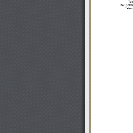
Tel
+52 (999)
Exten