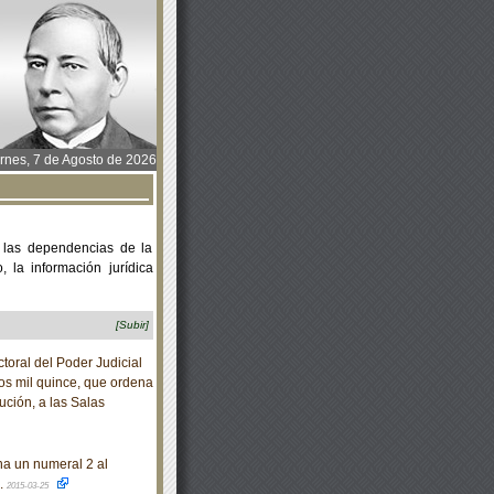
rnes, 7 de Agosto de 2026
 las dependencias de la
 la información jurídica
[Subir]
oral del Poder Judicial
os mil quince, que ordena
ución, a las Salas
na un numeral 2 al
.
2015-03-25