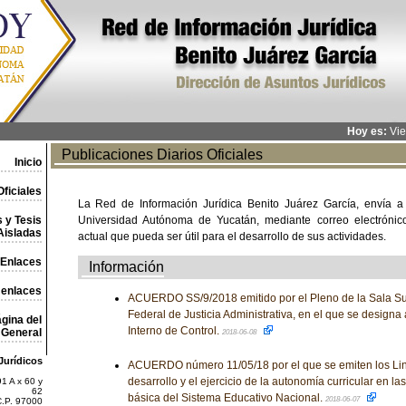
Hoy es:
Vie
Publicaciones Diarios Oficiales
Inicio
ficiales
La Red de Información Jurídica Benito Juárez García, envía a
 y Tesis
Universidad Autónoma de Yucatán, mediante correo electrónico,
Aisladas
actual que pueda ser útil para el desarrollo de sus actividades.
Enlaces
Información
 enlaces
ACUERDO SS/9/2018 emitido por el Pleno de la Sala Sup
Federal de Justicia Administrativa, en el que se designa 
gina del
Interno de Control.
General
2018-06-08
Jurídicos
ACUERDO número 11/05/18 por el que se emiten los Lin
desarrollo y el ejercicio de la autonomía curricular en l
1 A x 60 y
62
básica del Sistema Educativo Nacional.
2018-06-07
C.P. 97000