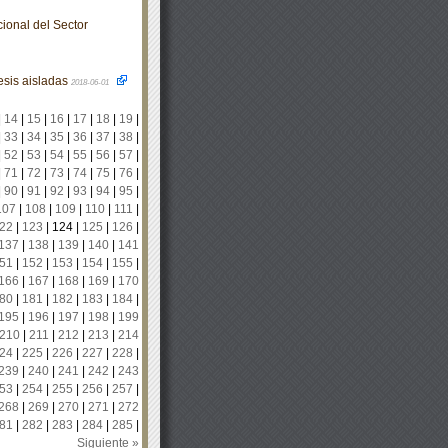
ional del Sector
esis aisladas
2018-06-01
|
14
|
15
|
16
|
17
|
18
|
19
|
|
33
|
34
|
35
|
36
|
37
|
38
|
|
52
|
53
|
54
|
55
|
56
|
57
|
|
71
|
72
|
73
|
74
|
75
|
76
|
|
90
|
91
|
92
|
93
|
94
|
95
|
107
|
108
|
109
|
110
|
111
|
22
|
123
|
124
|
125
|
126
|
137
|
138
|
139
|
140
|
141
51
|
152
|
153
|
154
|
155
|
166
|
167
|
168
|
169
|
170
80
|
181
|
182
|
183
|
184
|
195
|
196
|
197
|
198
|
199
210
|
211
|
212
|
213
|
214
24
|
225
|
226
|
227
|
228
|
239
|
240
|
241
|
242
|
243
53
|
254
|
255
|
256
|
257
|
268
|
269
|
270
|
271
|
272
81
|
282
|
283
|
284
|
285
|
Siguiente »