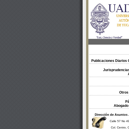
Publicaciones Diarios O
Jurisprudencias
Otros
Pá
Abogado 
Dirección de Asuntos 
Calle 57 No 49
Col. Centro, 