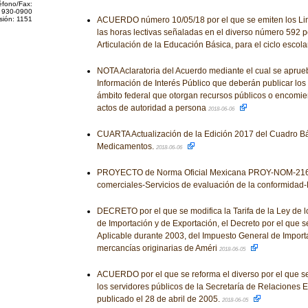
éfono/Fax:
 930-0900
sión: 1151
ACUERDO número 10/05/18 por el que se emiten los Lin
las horas lectivas señaladas en el diverso número 592 po
Articulación de la Educación Básica, para el ciclo esco
NOTA Aclaratoria del Acuerdo mediante el cual se aprue
Información de Interés Público que deberán publicar los
ámbito federal que otorgan recursos públicos o encomie
actos de autoridad a persona
2018-06-06
CUARTA Actualización de la Edición 2017 del Cuadro Bá
Medicamentos.
2018-06-06
PROYECTO de Norma Oficial Mexicana PROY-NOM-216-
comerciales-Servicios de evaluación de la conformidad-
DECRETO por el que se modifica la Tarifa de la Ley de 
de Importación y de Exportación, el Decreto por el que s
Aplicable durante 2003, del Impuesto General de Importa
mercancías originarias de Améri
2018-06-05
ACUERDO por el que se reforma el diverso por el que s
los servidores públicos de la Secretaría de Relaciones E
publicado el 28 de abril de 2005.
2018-06-05