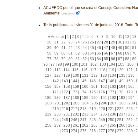
ACUERDO por el que se crea el Consejo Consultivo Nac
Ambiental.
2018-06-04
Tesis publicadas el viernes 01 de junio de 2018. Todo. T
« Anterior
|
1
|
2
|
3
|
4
|
5
|
6
|
7
|
8
|
9
|
10
|
11
|
12
|
13
20
|
21
|
22
|
23
|
24
|
25
|
26
|
27
|
28
|
29
|
30
|
31
|
32
39
|
40
|
41
|
42
|
43
|
44
|
45
|
46
|
47
|
48
|
49
|
50
|
51
58
|
59
|
60
|
61
|
62
|
63
|
64
|
65
|
66
|
67
|
68
|
69
|
70
77
|
78
|
79
|
80
|
81
|
82
|
83
|
84
|
85
|
86
|
87
|
88
|
89
96
|
97
|
98
|
99
|
100
|
101
|
102
|
103
|
104
|
105
|
106
|
112
|
113
|
114
|
115
|
116
|
117
|
118
|
119
|
120
|
121
|
1
127
|
128
|
129
|
130
|
131
|
132
|
133
|
134
|
135
|
136
|
|
142
|
143
|
144
|
145
|
146
|
147
|
148
|
149
|
150
|
1
156
|
157
|
158
|
159
|
160
|
161
|
162
|
163
|
164
|
165
|
|
171
|
172
|
173
|
174
|
175
|
176
|
177
|
178
|
179
|
1
185
|
186
|
187
|
188
|
189
|
190
|
191
|
192
|
193
|
194
|
|
200
|
201
|
202
|
203
|
204
|
205
|
206
|
207
|
208
|
209
|
|
215
|
216
|
217
|
218
|
219
|
220
|
221
|
222
|
223
|
2
229
|
230
|
231
|
232
|
233
|
234
|
235
|
236
|
237
|
238
|
|
244
|
245
|
246
|
247
|
248
|
249
|
250
|
251
|
252
|
2
258
|
259
|
260
|
261
|
262
|
263
|
264
|
265
|
266
|
267
|
|
273
|
274
|
275
|
276
|
277
|
278
|
279
|
280
|
2