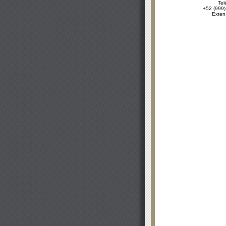
Tel
+52 (999)
Exten