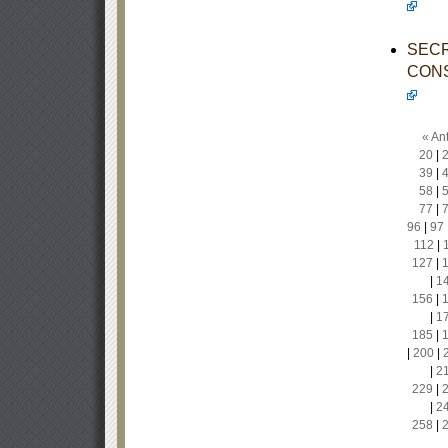
SECR
CONS
« Ant
20
|
39
|
58
|
77
|
96
|
97
112
|
127
|
|
1
156
|
|
1
185
|
|
200
|
|
2
229
|
|
2
258
|