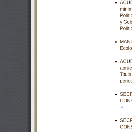
ACUER
mínim
Polít
y Gob
Políti
MANUA
Ecolo
ACUER
aprue
Titula
perio
SECR
CONS
SECR
CONS