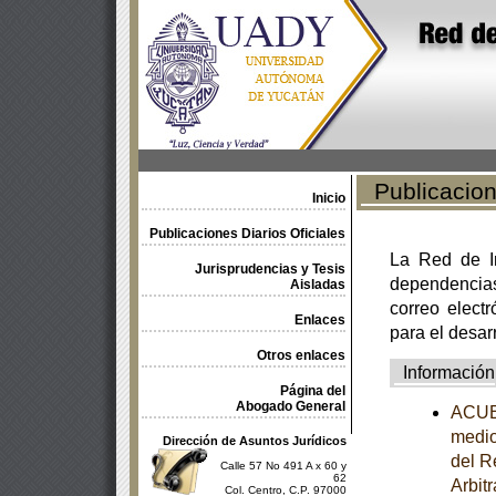
Publicacione
Inicio
Publicaciones Diarios Oficiales
La Red de In
Jurisprudencias y Tesis
dependencia
Aisladas
correo electr
Enlaces
para el desar
Otros enlaces
Información
Página del
Abogado General
ACUER
medio
Dirección de Asuntos Jurídicos
del R
Calle 57 No 491 A x 60 y
62
Arbit
Col. Centro, C.P. 97000