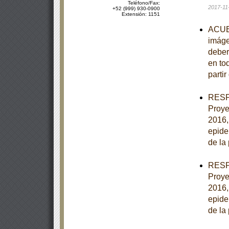
Teléfono/Fax:
2017-11
+52 (999) 930-0900
Extensión: 1151
ACUER
imáge
deber
en to
partir
RESPU
Proye
2016,
epide
de la
RESPU
Proye
2016,
epide
de la