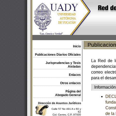
Publicacione
Inicio
Publicaciones Diarios Oficiales
La Red de In
Jurisprudencias y Tesis
dependencia
Aisladas
correo electr
Enlaces
para el desar
Otros enlaces
Información
Página del
Abogado General
DECL
funda
Dirección de Asuntos Jurídicos
Const
Calle 57 No 491 A x 60 y
62
de la
Col. Centro, C.P. 97000