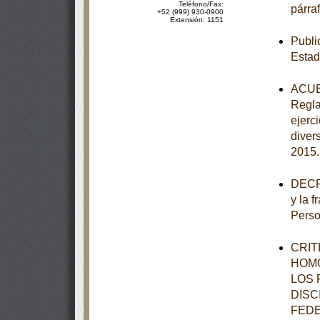
Teléfono/Fax:
párraf
+52 (999) 930-0900
Extensión: 1151
Publi
Estad
ACUER
Regla
ejerc
diver
2015
DECRE
y la f
Perso
CRIT
HOMO
LOS 
DISC
FEDE