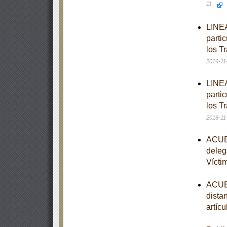
11
LINEA
partic
los T
2016-11
LINEA
partic
los T
2016-11
ACUER
deleg
Vícti
ACUER
distan
artíc