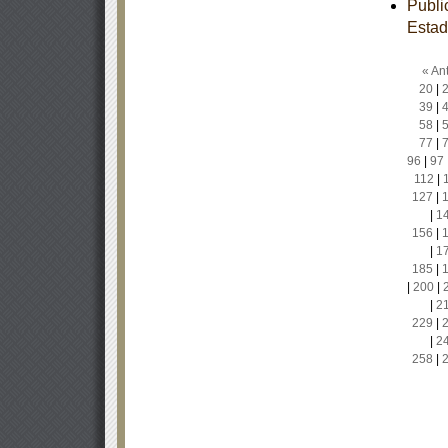
Publi
Estad
« Ant
20
|
39
|
58
|
77
|
96
|
97
112
|
127
|
|
1
156
|
|
1
185
|
|
200
|
|
2
229
|
|
2
258
|