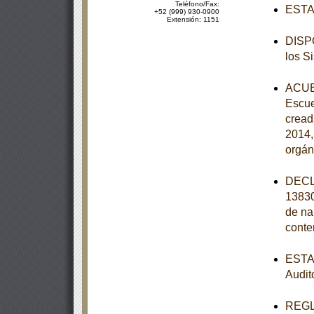
Teléfono/Fax:
ESTAT
+52 (999) 930-0900
Extensión: 1151
DISPO
los S
ACUER
Escue
cread
2014,
orgán
DECL
13830
de na
conte
ESTAT
Audit
REGLA