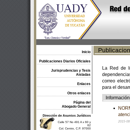
Publicacione
Inicio
Publicaciones Diarios Oficiales
La Red de In
Jurisprudencias y Tesis
dependencia
Aisladas
correo electr
Enlaces
para el desar
Otros enlaces
Información
Página del
Abogado General
NORMA
atenc
Dirección de Asuntos Jurídicos
2015-08
Calle 57 No 491 A x 60 y
62
Col. Centro, C.P. 97000