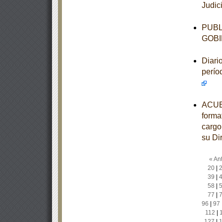
Judic
PUBL
GOBI
Diari
perío
ACUER
forma
cargo
su Di
« Ant
20
|
39
|
58
|
77
|
96
|
97
112
|
127
|