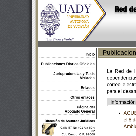
Publicacione
Inicio
Publicaciones Diarios Oficiales
La Red de In
Jurisprudencias y Tesis
dependencia
Aisladas
correo electr
Enlaces
para el desar
Otros enlaces
Información
Página del
Abogado General
ACUER
el 8 
Dirección de Asuntos Jurídicos
Ambie
Calle 57 No 491 A x 60 y
62
Col. Centro, C.P. 97000