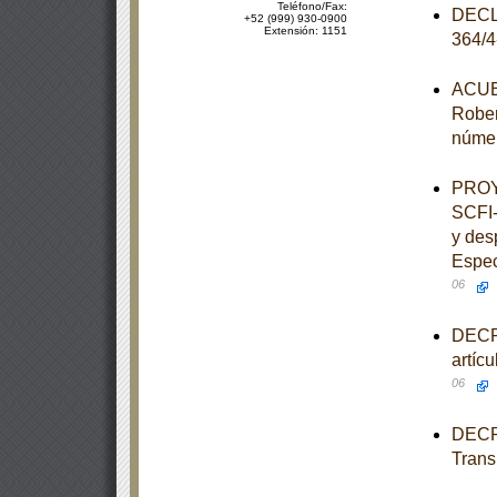
Teléfono/Fax:
DECLA
+52 (999) 930-0900
Extensión: 1151
364/
ACUER
Rober
númer
PROY
SCFI-
y des
Espec
06
DECRE
artíc
06
DECRE
Trans