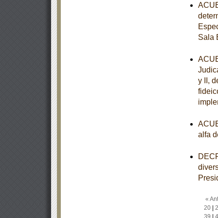
ACUER
deter
Espec
Sala 
ACUER
Judica
y II,
fidei
imple
ACUER
alfa 
DECRE
diver
Presi
« Ant
20
|
39
|