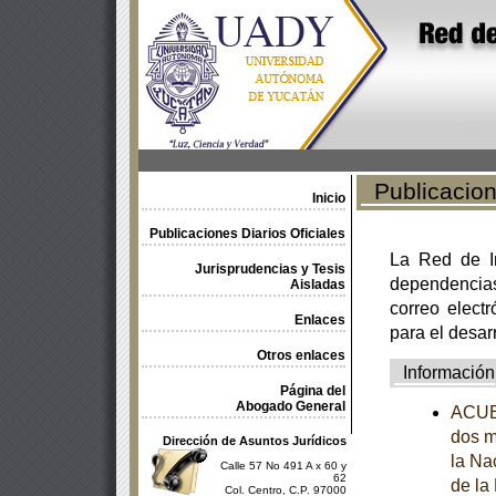
Publicacione
Inicio
Publicaciones Diarios Oficiales
La Red de In
Jurisprudencias y Tesis
dependencia
Aisladas
correo electr
Enlaces
para el desar
Otros enlaces
Información
Página del
Abogado General
ACUER
dos m
Dirección de Asuntos Jurídicos
la Na
Calle 57 No 491 A x 60 y
62
de la
Col. Centro, C.P. 97000