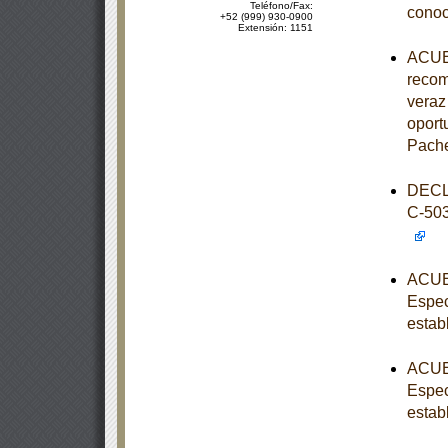
Teléfono/Fax:
conoc
+52 (999) 930-0900
Extensión: 1151
ACUER
recom
veraz 
oport
Pache
DECL
C-50
ACUER
Espec
estab
ACUER
Espec
estab