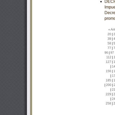
DECRE
Impue
Decre
promo
« Ant
20
|
39
|
58
|
77
|
96
|
97
112
|
127
|
|
1
156
|
|
1
185
|
|
200
|
|
2
229
|
|
2
258
|