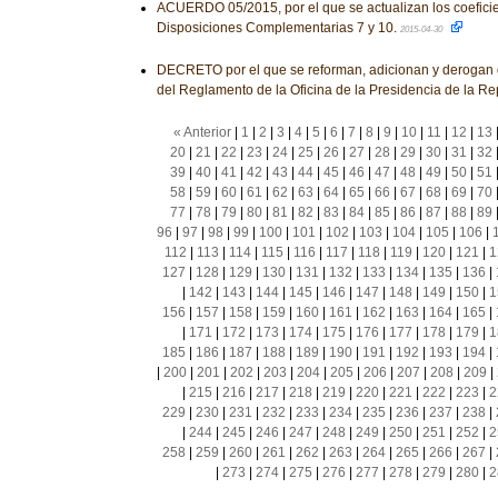
ACUERDO 05/2015, por el que se actualizan los coeficien
Disposiciones Complementarias 7 y 10.
2015-04-30
DECRETO por el que se reforman, adicionan y derogan 
del Reglamento de la Oficina de la Presidencia de la Re
« Anterior
|
1
|
2
|
3
|
4
|
5
|
6
|
7
|
8
|
9
|
10
|
11
|
12
|
13
20
|
21
|
22
|
23
|
24
|
25
|
26
|
27
|
28
|
29
|
30
|
31
|
32
39
|
40
|
41
|
42
|
43
|
44
|
45
|
46
|
47
|
48
|
49
|
50
|
51
58
|
59
|
60
|
61
|
62
|
63
|
64
|
65
|
66
|
67
|
68
|
69
|
70
77
|
78
|
79
|
80
|
81
|
82
|
83
|
84
|
85
|
86
|
87
|
88
|
89
96
|
97
|
98
|
99
|
100
|
101
|
102
|
103
|
104
|
105
|
106
|
112
|
113
|
114
|
115
|
116
|
117
|
118
|
119
|
120
|
121
|
1
127
|
128
|
129
|
130
|
131
|
132
|
133
|
134
|
135
|
136
|
|
142
|
143
|
144
|
145
|
146
|
147
|
148
|
149
|
150
|
1
156
|
157
|
158
|
159
|
160
|
161
|
162
|
163
|
164
|
165
|
|
171
|
172
|
173
|
174
|
175
|
176
|
177
|
178
|
179
|
1
185
|
186
|
187
|
188
|
189
|
190
|
191
|
192
|
193
|
194
|
|
200
|
201
|
202
|
203
|
204
|
205
|
206
|
207
|
208
|
209
|
|
215
|
216
|
217
|
218
|
219
|
220
|
221
|
222
|
223
|
2
229
|
230
|
231
|
232
|
233
|
234
|
235
|
236
|
237
|
238
|
|
244
|
245
|
246
|
247
|
248
|
249
|
250
|
251
|
252
|
2
258
|
259
|
260
|
261
|
262
|
263
|
264
|
265
|
266
|
267
|
|
273
|
274
|
275
|
276
|
277
|
278
|
279
|
280
|
2