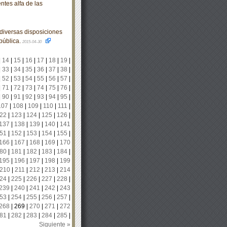
tes alfa de las
diversas disposiciones
pública.
2015-04-30
|
14
|
15
|
16
|
17
|
18
|
19
|
|
33
|
34
|
35
|
36
|
37
|
38
|
|
52
|
53
|
54
|
55
|
56
|
57
|
|
71
|
72
|
73
|
74
|
75
|
76
|
|
90
|
91
|
92
|
93
|
94
|
95
|
107
|
108
|
109
|
110
|
111
|
22
|
123
|
124
|
125
|
126
|
137
|
138
|
139
|
140
|
141
51
|
152
|
153
|
154
|
155
|
166
|
167
|
168
|
169
|
170
80
|
181
|
182
|
183
|
184
|
195
|
196
|
197
|
198
|
199
210
|
211
|
212
|
213
|
214
24
|
225
|
226
|
227
|
228
|
239
|
240
|
241
|
242
|
243
53
|
254
|
255
|
256
|
257
|
268
|
269
|
270
|
271
|
272
81
|
282
|
283
|
284
|
285
|
Siguiente »