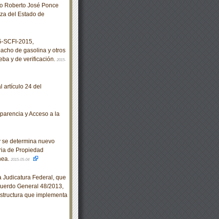
no Roberto José Ponce
za del Estado de
-SCFI-2015,
acho de gasolina y otros
ba y de verificación.
2015-
 artículo 24 del
arencia y Acceso a la
y se determina nuevo
ria de Propiedad
nea.
2015-05-04
Judicatura Federal, que
 Acuerdo General 48/2013,
aestructura que implementa