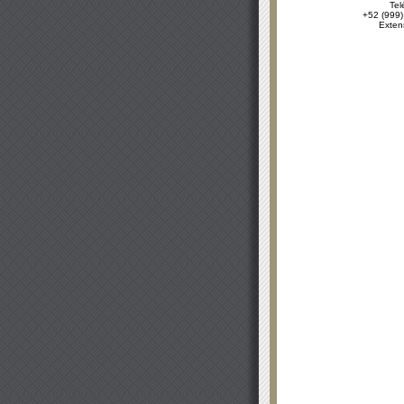
Tel
+52 (999)
Exten