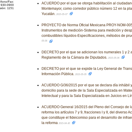
éfono/Fax:
ACUERDO por el que se otorga habilitación al ciudada
 930-0900
sión: 1151
Montemayor, como corredor público número 12 en la pla
Yucatán.
2015-05-07
PROYECTO de Norma Oficial Mexicana PROY-NOM-005
Instrumentos de medición-Sistema para medición y desp
combustibles líquidos-Especificaciones, métodos de prue
05-06
DECRETO por el que se adicionan los numerales 1 y 2 al
Reglamento de la Cámara de Diputados.
2015-05-06
DECRETO por el que se expide la Ley General de Transp
Información Pública.
2015-05-05
ACUERDO G/36/2015 por el que se declara día inhábil 
domicilio para la sede de la Sala Especializada en Mate
Intelectual y para la Sala Especializada en Juicios en Lí
ACUERDO General 16/2015 del Pleno del Consejo de la 
reforma los artículos 7 y 9, fracciones I y II, del diverso
que constituye el fideicomiso para el desarrollo de infr
la reforma
2015-04-30