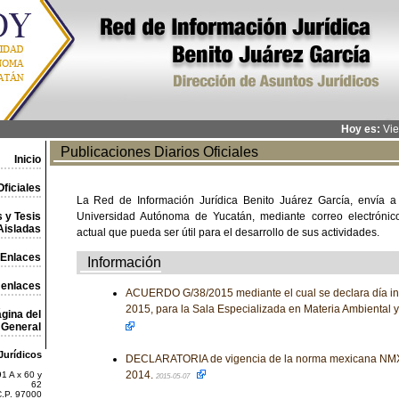
Hoy es:
Vie
Publicaciones Diarios Oficiales
Inicio
ficiales
La Red de Información Jurídica Benito Juárez García, envía a
 y Tesis
Universidad Autónoma de Yucatán, mediante correo electrónico,
Aisladas
actual que pueda ser útil para el desarrollo de sus actividades.
Enlaces
Información
 enlaces
ACUERDO G/38/2015 mediante el cual se declara día in
2015, para la Sala Especializada en Materia Ambiental 
gina del
General
Jurídicos
DECLARATORIA de vigencia de la norma mexicana NM
2014.
1 A x 60 y
2015-05-07
62
C.P. 97000