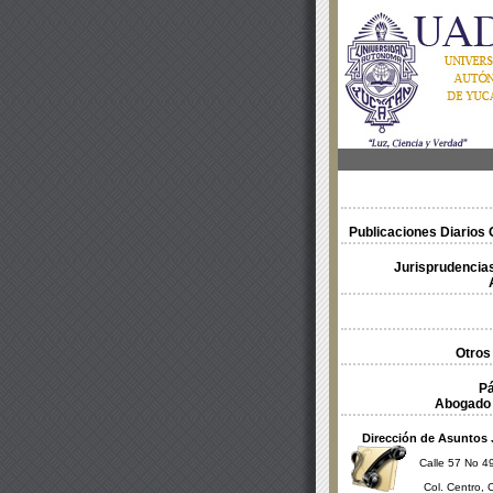
Publicaciones Diarios O
Jurisprudencias
Otros
Pá
Abogado 
Dirección de Asuntos 
Calle 57 No 49
Col. Centro, 