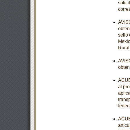
solic
corre
AVISO
obten
sello
Mexic
Rural
AVISO
obten
ACUER
al pr
aplic
trans
feder
ACUER
artícu