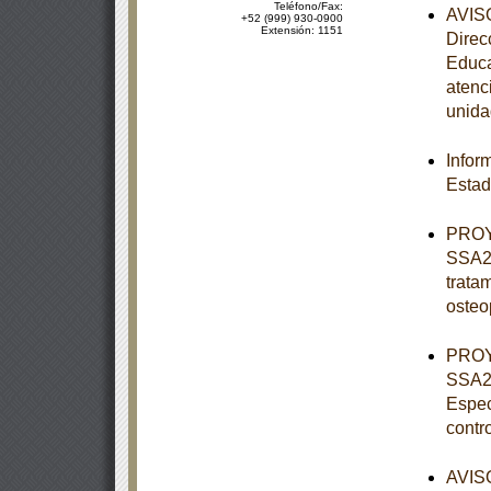
Teléfono/Fax:
AVISO
+52 (999) 930-0900
Extensión: 1151
Direc
Educa
atenc
unida
Infor
Estad
PROY
SSA2-
tratam
osteo
PROY
SSA2-
Espec
contr
AVISO