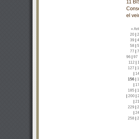
11 BI
Conse
el ve
« Ant
20
|
39
|
58
|
77
|
96
|
97
112
|
127
|
|
1
156
|
|
1
185
|
|
200
|
|
2
229
|
|
2
258
|