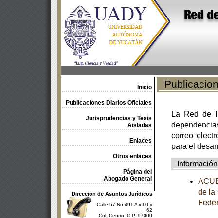
Publicacione
Inicio
Publicaciones Diarios Oficiales
La Red de In
Jurisprudencias y Tesis
dependencia
Aisladas
correo electr
Enlaces
para el desar
Otros enlaces
Información
Página del
Abogado General
ACUER
de la
Dirección de Asuntos Jurídicos
Feder
Calle 57 No 491 A x 60 y
62
Col. Centro, C.P. 97000