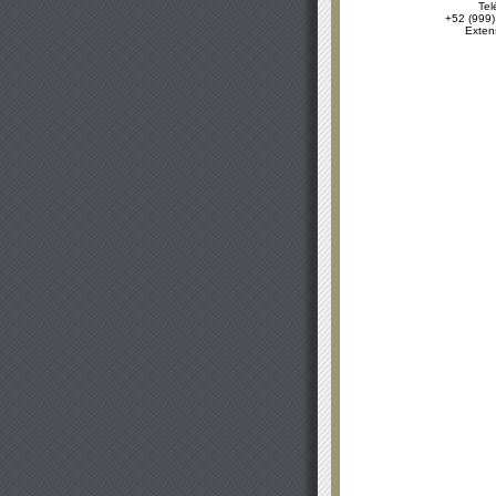
Tel
+52 (999)
Exten