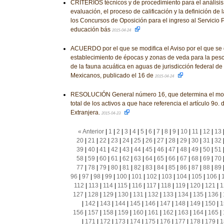
CRITERIOS técnicos y de procedimiento para el análisis
evaluación, el proceso de calificación y la definición de l
los Concursos de Oposición para el ingreso al Servicio 
educación bás
2015-04-24
ACUERDO por el que se modifica el Aviso por el que se 
establecimiento de épocas y zonas de veda para la pesc
de la fauna acuática en aguas de jurisdicción federal d
Mexicanos, publicado el 16 de
2015-04-24
RESOLUCIÓN General número 16, que determina el mont
total de los activos a que hace referencia el artículo 9o. 
Extranjera.
2015-04-23
« Anterior
|
1
|
2
|
3
|
4
|
5
|
6
|
7
|
8
|
9
|
10
|
11
|
12
|
13
20
|
21
|
22
|
23
|
24
|
25
|
26
|
27
|
28
|
29
|
30
|
31
|
32
39
|
40
|
41
|
42
|
43
|
44
|
45
|
46
|
47
|
48
|
49
|
50
|
51
58
|
59
|
60
|
61
|
62
|
63
|
64
|
65
|
66
|
67
|
68
|
69
|
70
77
|
78
|
79
|
80
|
81
|
82
|
83
|
84
|
85
|
86
|
87
|
88
|
89
96
|
97
|
98
|
99
|
100
|
101
|
102
|
103
|
104
|
105
|
106
|
112
|
113
|
114
|
115
|
116
|
117
|
118
|
119
|
120
|
121
|
1
127
|
128
|
129
|
130
|
131
|
132
|
133
|
134
|
135
|
136
|
|
142
|
143
|
144
|
145
|
146
|
147
|
148
|
149
|
150
|
1
156
|
157
|
158
|
159
|
160
|
161
|
162
|
163
|
164
|
165
|
|
171
|
172
|
173
|
174
|
175
|
176
|
177
|
178
|
179
|
1