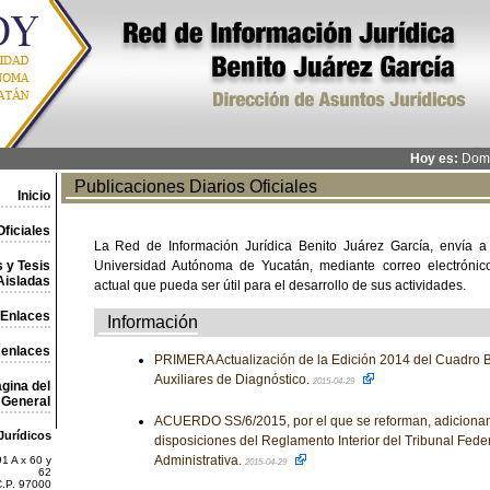
Hoy es:
Domi
Publicaciones Diarios Oficiales
Inicio
ficiales
La Red de Información Jurídica Benito Juárez García, envía a
 y Tesis
Universidad Autónoma de Yucatán, mediante correo electrónico,
Aisladas
actual que pueda ser útil para el desarrollo de sus actividades.
Enlaces
Información
 enlaces
PRIMERA Actualización de la Edición 2014 del Cuadro B
Auxiliares de Diagnóstico.
2015-04-29
gina del
General
ACUERDO SS/6/2015, por el que se reforman, adicionan
Jurídicos
disposiciones del Reglamento Interior del Tribunal Federa
Administrativa.
1 A x 60 y
2015-04-29
62
C.P. 97000