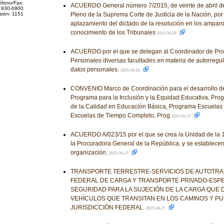
éfono/Fax:
ACUERDO General número 7/2015, de veinte de abril de 
 930-0900
sión: 1151
Pleno de la Suprema Corte de Justicia de la Nación, por
aplazamiento del dictado de la resolución en los amparo
conocimiento de los Tribunales
2015-04-29
ACUERDO por el que se delegan al Coordinador de Pro
Personales diversas facultades en materia de autorregu
datos personales.
2015-04-28
CONVENIO Marco de Coordinación para el desarrollo de
Programa para la Inclusión y la Equidad Educativa, Pro
de la Calidad en Educación Básica, Programa Escuelas
Escuelas de Tiempo Completo, Prog
2015-04-27
ACUERDO A/023/15 por el que se crea la Unidad de la Je
la Procuradora General de la República, y se establecen
organización.
2015-04-27
TRANSPORTE TERRESTRE-SERVICIOS DE AUTOTRA
FEDERAL DE CARGA Y TRANSPORTE PRIVADO-ESPE
SEGURIDAD PARA LA SUJECIÓN DE LA CARGA QUE 
VEHÍCULOS QUE TRANSITAN EN LOS CAMINOS Y P
JURISDICCIÓN FEDERAL.
2015-04-27