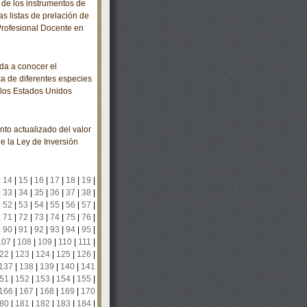
 de los instrumentos de
as listas de prelación de
Profesional Docente en
da a conocer el
a de diferentes especies
e los Estados Unidos
o actualizado del valor
de la Ley de Inversión
|
14
|
15
|
16
|
17
|
18
|
19
|
|
33
|
34
|
35
|
36
|
37
|
38
|
|
52
|
53
|
54
|
55
|
56
|
57
|
|
71
|
72
|
73
|
74
|
75
|
76
|
|
90
|
91
|
92
|
93
|
94
|
95
|
107
|
108
|
109
|
110
|
111
|
22
|
123
|
124
|
125
|
126
|
137
|
138
|
139
|
140
|
141
51
|
152
|
153
|
154
|
155
|
166
|
167
|
168
|
169
|
170
80
|
181
|
182
|
183
|
184
|