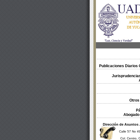
Publicaciones Diarios O
Jurisprudencias
Otros
Pá
Abogado 
Dirección de Asuntos 
Calle 57 No 49
Col. Centro, 