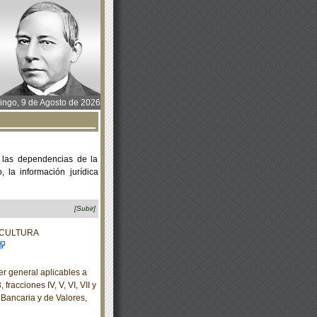
ngo, 9 de Agosto de 2026
 las dependencias de la
 la información jurídica
[Subir]
ACULTURA
r general aplicables a
fracciones IV, V, VI, VII y
 Bancaria y de Valores,