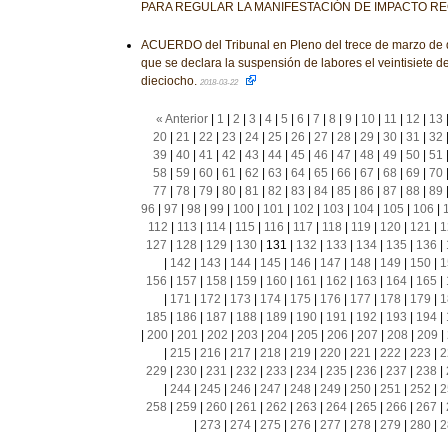
PARA REGULAR LA MANIFESTACIÓN DE IMPACTO R
ACUERDO del Tribunal en Pleno del trece de marzo de do
que se declara la suspensión de labores el veintisiete d
dieciocho.
2018-03-22
« Anterior
|
1
|
2
|
3
|
4
|
5
|
6
|
7
|
8
|
9
|
10
|
11
|
12
|
13
20
|
21
|
22
|
23
|
24
|
25
|
26
|
27
|
28
|
29
|
30
|
31
|
32
39
|
40
|
41
|
42
|
43
|
44
|
45
|
46
|
47
|
48
|
49
|
50
|
51
58
|
59
|
60
|
61
|
62
|
63
|
64
|
65
|
66
|
67
|
68
|
69
|
70
77
|
78
|
79
|
80
|
81
|
82
|
83
|
84
|
85
|
86
|
87
|
88
|
89
96
|
97
|
98
|
99
|
100
|
101
|
102
|
103
|
104
|
105
|
106
|
112
|
113
|
114
|
115
|
116
|
117
|
118
|
119
|
120
|
121
|
1
127
|
128
|
129
|
130
|
131
|
132
|
133
|
134
|
135
|
136
|
|
142
|
143
|
144
|
145
|
146
|
147
|
148
|
149
|
150
|
1
156
|
157
|
158
|
159
|
160
|
161
|
162
|
163
|
164
|
165
|
|
171
|
172
|
173
|
174
|
175
|
176
|
177
|
178
|
179
|
1
185
|
186
|
187
|
188
|
189
|
190
|
191
|
192
|
193
|
194
|
|
200
|
201
|
202
|
203
|
204
|
205
|
206
|
207
|
208
|
209
|
|
215
|
216
|
217
|
218
|
219
|
220
|
221
|
222
|
223
|
2
229
|
230
|
231
|
232
|
233
|
234
|
235
|
236
|
237
|
238
|
|
244
|
245
|
246
|
247
|
248
|
249
|
250
|
251
|
252
|
2
258
|
259
|
260
|
261
|
262
|
263
|
264
|
265
|
266
|
267
|
|
273
|
274
|
275
|
276
|
277
|
278
|
279
|
280
|
2