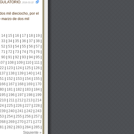
EGULATORIO.
2018-03-22
s mil dieciocho, por el
e marzo de dos mil
|
14
|
15
|
16
|
17
|
18
|
19
|
|
33
|
34
|
35
|
36
|
37
|
38
|
|
52
|
53
|
54
|
55
|
56
|
57
|
|
71
|
72
|
73
|
74
|
75
|
76
|
|
90
|
91
|
92
|
93
|
94
|
95
|
107
|
108
|
109
|
110
|
111
|
22
|
123
|
124
|
125
|
126
|
137
|
138
|
139
|
140
|
141
51
|
152
|
153
|
154
|
155
|
166
|
167
|
168
|
169
|
170
80
|
181
|
182
|
183
|
184
|
195
|
196
|
197
|
198
|
199
210
|
211
|
212
|
213
|
214
24
|
225
|
226
|
227
|
228
|
239
|
240
|
241
|
242
|
243
53
|
254
|
255
|
256
|
257
|
268
|
269
|
270
|
271
|
272
81
|
282
|
283
|
284
|
285
|
Siguiente »