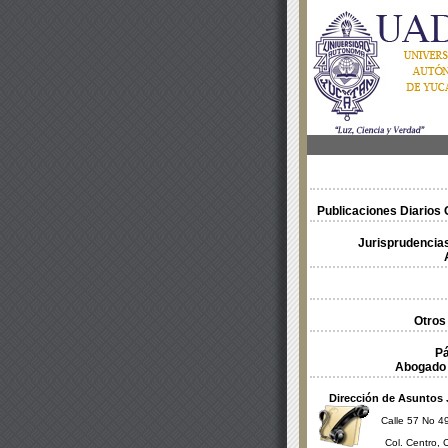
Publicaciones Diarios O
Jurisprudencias
Otros
Pá
Abogado 
Dirección de Asuntos 
Calle 57 No 49
Col. Centro, 