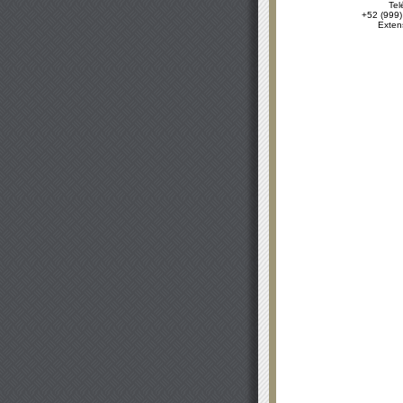
Tel
+52 (999)
Exten