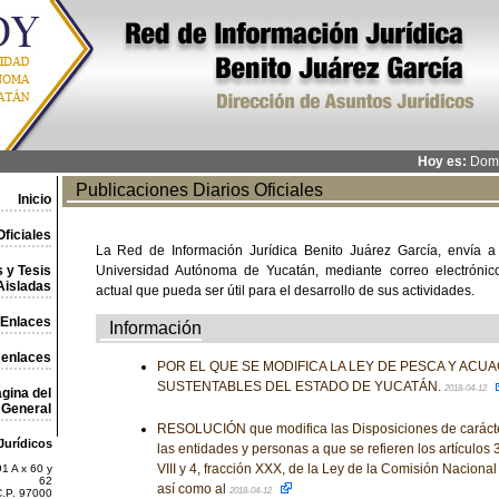
Hoy es:
Domi
Publicaciones Diarios Oficiales
Inicio
ficiales
La Red de Información Jurídica Benito Juárez García, envía a
 y Tesis
Universidad Autónoma de Yucatán, mediante correo electrónico,
Aisladas
actual que pueda ser útil para el desarrollo de sus actividades.
Enlaces
Información
 enlaces
POR EL QUE SE MODIFICA LA LEY DE PESCA Y ACU
SUSTENTABLES DEL ESTADO DE YUCATÁN.
2018-04-12
gina del
General
RESOLUCIÓN que modifica las Disposiciones de carácte
Jurídicos
las entidades y personas a que se refieren los artículos 3, 
VIII y 4, fracción XXX, de la Ley de la Comisión Nacional
1 A x 60 y
62
así como al
2018-04-12
C.P. 97000