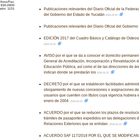
éfono/Fax:
 930-0900
sión: 1151
Publicaciones relevantes del Diario Oficial de la Federaci
del Gobierno del Estado de Yucatán
2018-04-09
Publicaciones relevantes del Diario Oficial del Gobiern
EDICIÓN 2017 del Cuadro Básico y Catálogo de Osteosín
2018-03-23
AVISO por el que se da a conocer el domicilio permanent
General de Acreditación, Incorporación y Revalidación d
Educación Pública, así como el de las direcciones de á
indican donde se prestarán los
2018-03-23
DECRETO por el que se establecen facilidades administr
otorgamiento de nuevas concesiones o asignaciones de
usuarios que cuenten con títulos cuya vigencia hubiera e
enero de 2004.
2018-03-23
ACUERDO por el que se reducen los plazos de resolució
trámites de pasaportes expedidos en las delegaciones d
Relaciones Exteriores que se enlistan.
2018-03-23
ACUERDO SAF 117/2018 POR EL QUE SE MODIFICAN