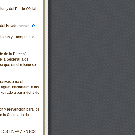
ón y del Diario Oficial
o del Estado
2018-03-23
tesis y Endoprótesis.
e de la Dirección
e la Secretaría de
rea que en el mismo se
ativas para el
 aguas nacionales a los
xpirado a partir del 1 de
n y prevención para los
e la Secretaría de
 LOS LINEAMIENTOS