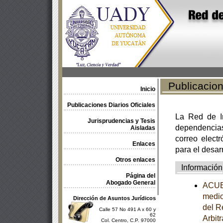
Publicacione
Inicio
Publicaciones Diarios Oficiales
La Red de In
Jurisprudencias y Tesis
dependencia
Aisladas
correo electr
Enlaces
para el desar
Otros enlaces
Información
Página del
Abogado General
ACUER
medio
Dirección de Asuntos Jurídicos
del R
Calle 57 No 491 A x 60 y
62
Arbit
Col. Centro, C.P. 97000