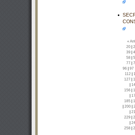
SECR
CONS
« Ant
20
|
39
|
58
|
77
|
96
|
97
112
|
127
|
|
1
156
|
|
1
185
|
|
200
|
|
2
229
|
|
2
258
|