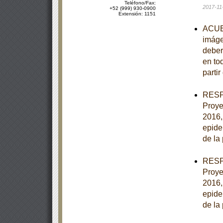
Teléfono/Fax:
2017-11
+52 (999) 930-0900
Extensión: 1151
ACUER
imáge
deber
en to
partir
RESPU
Proye
2016,
epide
de la
RESPU
Proye
2016,
epide
de la