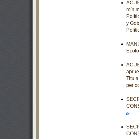
ACUER
mínim
Polít
y Gob
Políti
MANUA
Ecolo
ACUER
aprue
Titula
perio
SECR
CONS
SECR
CONS