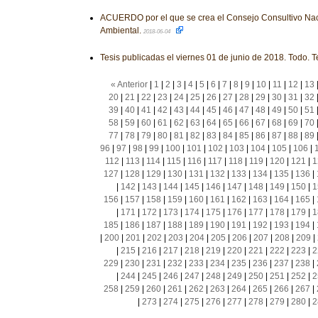
ACUERDO por el que se crea el Consejo Consultivo Nac
Ambiental.
2018-06-04
Tesis publicadas el viernes 01 de junio de 2018. Todo. T
« Anterior
|
1
|
2
|
3
|
4
|
5
|
6
|
7
|
8
|
9
|
10
|
11
|
12
|
13
20
|
21
|
22
|
23
|
24
|
25
|
26
|
27
|
28
|
29
|
30
|
31
|
32
39
|
40
|
41
|
42
|
43
|
44
|
45
|
46
|
47
|
48
|
49
|
50
|
51
58
|
59
|
60
|
61
|
62
|
63
|
64
|
65
|
66
|
67
|
68
|
69
|
70
77
|
78
|
79
|
80
|
81
|
82
|
83
|
84
|
85
|
86
|
87
|
88
|
89
96
|
97
|
98
|
99
|
100
|
101
|
102
|
103
|
104
|
105
|
106
|
112
|
113
|
114
|
115
|
116
|
117
|
118
|
119
|
120
|
121
|
1
127
|
128
|
129
|
130
|
131
|
132
|
133
|
134
|
135
|
136
|
|
142
|
143
|
144
|
145
|
146
|
147
|
148
|
149
|
150
|
1
156
|
157
|
158
|
159
|
160
|
161
|
162
|
163
|
164
|
165
|
|
171
|
172
|
173
|
174
|
175
|
176
|
177
|
178
|
179
|
1
185
|
186
|
187
|
188
|
189
|
190
|
191
|
192
|
193
|
194
|
|
200
|
201
|
202
|
203
|
204
|
205
|
206
|
207
|
208
|
209
|
|
215
|
216
|
217
|
218
|
219
|
220
|
221
|
222
|
223
|
2
229
|
230
|
231
|
232
|
233
|
234
|
235
|
236
|
237
|
238
|
|
244
|
245
|
246
|
247
|
248
|
249
|
250
|
251
|
252
|
2
258
|
259
|
260
|
261
|
262
|
263
|
264
|
265
|
266
|
267
|
|
273
|
274
|
275
|
276
|
277
|
278
|
279
|
280
|
2