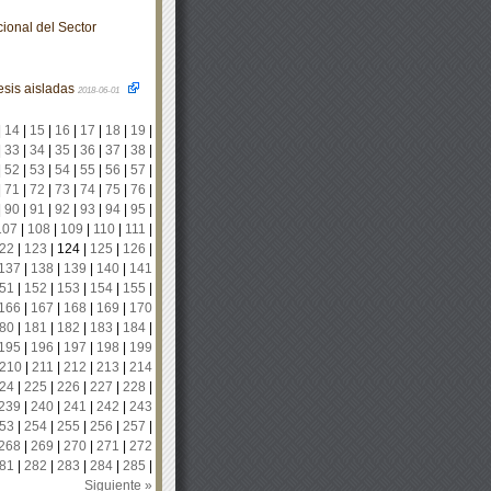
ional del Sector
esis aisladas
2018-06-01
|
14
|
15
|
16
|
17
|
18
|
19
|
|
33
|
34
|
35
|
36
|
37
|
38
|
|
52
|
53
|
54
|
55
|
56
|
57
|
|
71
|
72
|
73
|
74
|
75
|
76
|
|
90
|
91
|
92
|
93
|
94
|
95
|
107
|
108
|
109
|
110
|
111
|
22
|
123
|
124
|
125
|
126
|
137
|
138
|
139
|
140
|
141
51
|
152
|
153
|
154
|
155
|
166
|
167
|
168
|
169
|
170
80
|
181
|
182
|
183
|
184
|
195
|
196
|
197
|
198
|
199
210
|
211
|
212
|
213
|
214
24
|
225
|
226
|
227
|
228
|
239
|
240
|
241
|
242
|
243
53
|
254
|
255
|
256
|
257
|
268
|
269
|
270
|
271
|
272
81
|
282
|
283
|
284
|
285
|
Siguiente »