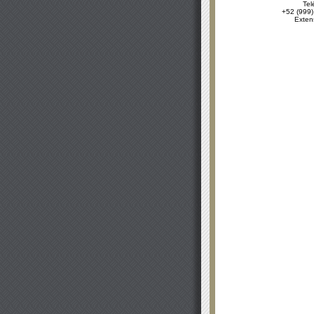
Tel
+52 (999)
Exten