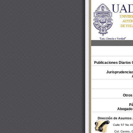
Publicaciones Diarios O
Jurisprudencias
Otros
Pá
Abogado 
Dirección de Asuntos 
Calle 57 No 49
Col. Centro, 