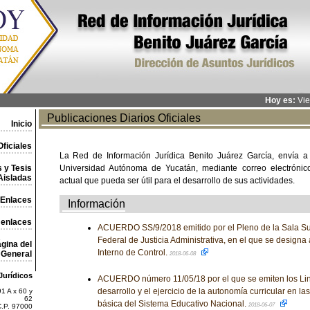
Hoy es:
Vie
Publicaciones Diarios Oficiales
Inicio
ficiales
La Red de Información Jurídica Benito Juárez García, envía a
 y Tesis
Universidad Autónoma de Yucatán, mediante correo electrónico,
Aisladas
actual que pueda ser útil para el desarrollo de sus actividades.
Enlaces
Información
 enlaces
ACUERDO SS/9/2018 emitido por el Pleno de la Sala Sup
Federal de Justicia Administrativa, en el que se designa 
gina del
Interno de Control.
General
2018-06-08
Jurídicos
ACUERDO número 11/05/18 por el que se emiten los Lin
desarrollo y el ejercicio de la autonomía curricular en l
1 A x 60 y
62
básica del Sistema Educativo Nacional.
2018-06-07
C.P. 97000