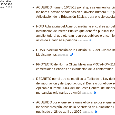
éfono/Fax:
 930-0900
sión: 1151
ACUERDO número 10/05/18 por el que se emiten los Lin
las horas lectivas señaladas en el diverso número 592 po
Articulación de la Educación Básica, para el ciclo esco
NOTA Aclaratoria del Acuerdo mediante el cual se aprue
Información de Interés Público que deberán publicar los
ámbito federal que otorgan recursos públicos o encomie
actos de autoridad a persona
2018-06-06
CUARTA Actualización de la Edición 2017 del Cuadro Bá
Medicamentos.
2018-06-06
PROYECTO de Norma Oficial Mexicana PROY-NOM-216-
comerciales-Servicios de evaluación de la conformidad-
DECRETO por el que se modifica la Tarifa de la Ley de 
de Importación y de Exportación, el Decreto por el que s
Aplicable durante 2003, del Impuesto General de Importa
mercancías originarias de Améri
2018-06-05
ACUERDO por el que se reforma el diverso por el que s
los servidores públicos de la Secretaría de Relaciones E
publicado el 28 de abril de 2005.
2018-06-05