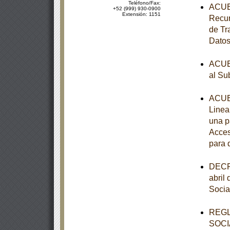
Teléfono/Fax:
ACUER
+52 (999) 930-0900
Extensión: 1151
Recur
de Tr
Datos
ACUER
al Su
ACUER
Linea
una p
Acces
para 
DECRE
abril
Socia
REGL
SOCI