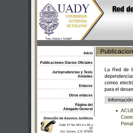
Publicacione
Inicio
Publicaciones Diarios Oficiales
La Red de In
Jurisprudencias y Tesis
dependencia
Aisladas
correo electr
Enlaces
para el desar
Otros enlaces
Información
Página del
Abogado General
ACUER
Coord
Dirección de Asuntos Jurídicos
Pena
Calle 57 No 491 A x 60 y
62
Col. Centro, C.P. 97000