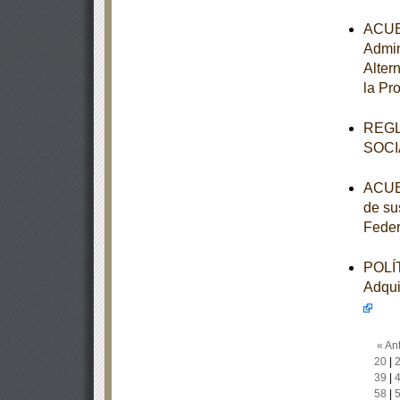
ACUER
Admin
Alter
la Pr
REGL
SOCI
ACUER
de su
Feder
POLÍT
Adqui
« Ant
20
|
39
|
58
|