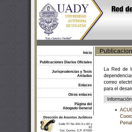
Publicacione
Inicio
Publicaciones Diarios Oficiales
La Red de In
Jurisprudencias y Tesis
dependencia
Aisladas
correo electr
Enlaces
para el desar
Otros enlaces
Información
Página del
Abogado General
ACUER
Coord
Dirección de Asuntos Jurídicos
Pena
Calle 57 No 491 A x 60 y
62
Col. Centro, C.P. 97000