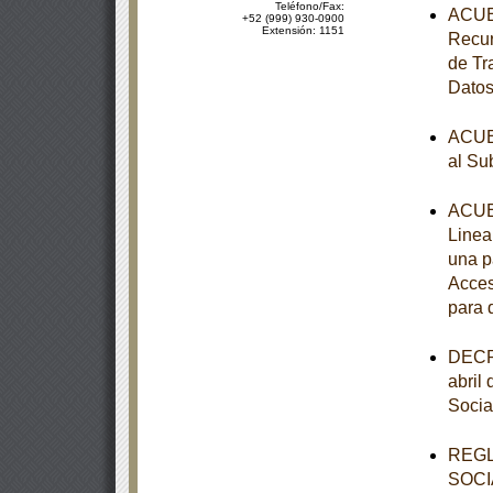
Teléfono/Fax:
ACUER
+52 (999) 930-0900
Extensión: 1151
Recur
de Tr
Datos
ACUER
al Su
ACUER
Linea
una p
Acces
para 
DECRE
abril
Socia
REGL
SOCI