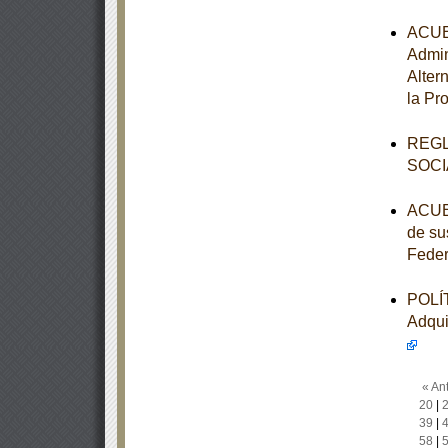
ACUER
Admin
Alter
la Pr
REGL
SOCI
ACUER
de su
Feder
POLÍT
Adqui
« Ant
20
|
39
|
58
|