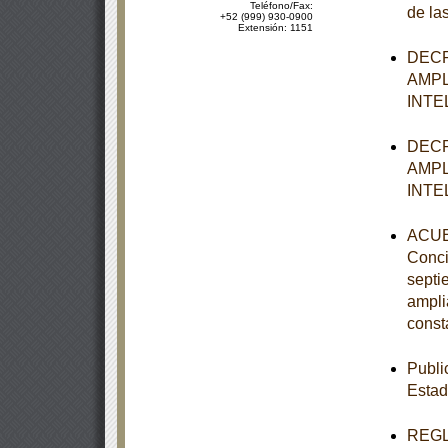
Teléfono/Fax:
de la
+52 (999) 930-0900
Extensión: 1151
DECR
AMPL
INTE
DECR
AMPL
INTE
ACUER
Concil
septi
ampli
const
Publi
Estad
REGLA