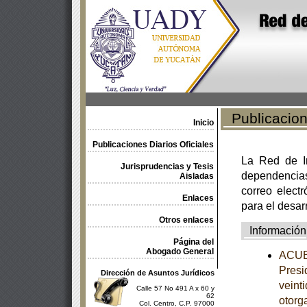
Publicacione
Inicio
Publicaciones Diarios Oficiales
La Red de In
Jurisprudencias y Tesis
dependencia
Aisladas
correo electr
Enlaces
para el desar
Otros enlaces
Información
Página del
Abogado General
ACUER
Presi
Dirección de Asuntos Jurídicos
veint
Calle 57 No 491 A x 60 y
62
otorg
Col. Centro, C.P. 97000