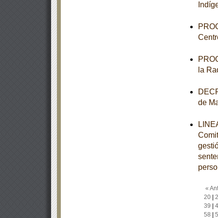
Indíg
PROGR
Centr
PROGR
la Ra
DECRE
de M
LINEA
Comit
gesti
sente
perso
« Ant
20
|
39
|
58
|