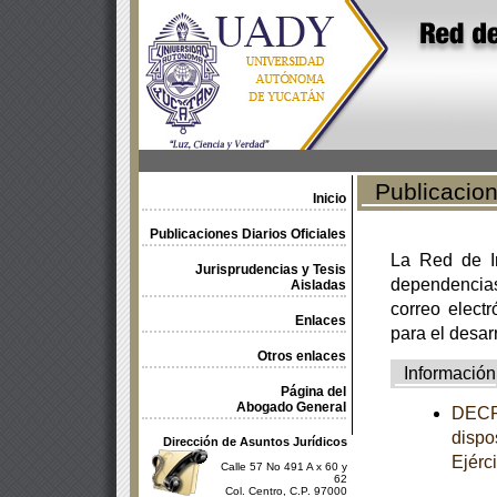
Publicacione
Inicio
Publicaciones Diarios Oficiales
La Red de In
Jurisprudencias y Tesis
dependencia
Aisladas
correo electr
Enlaces
para el desar
Otros enlaces
Información
Página del
Abogado General
DECRE
dispo
Dirección de Asuntos Jurídicos
Ejérc
Calle 57 No 491 A x 60 y
62
Col. Centro, C.P. 97000