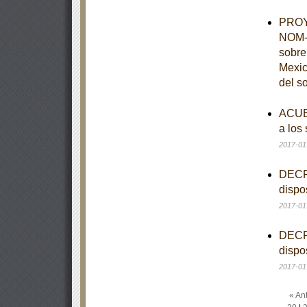
PROYE
NOM-0
sobre
Mexic
del s
ACUER
a los
2017-01
DECRE
dispo
2017-01
DECRE
dispo
2017-01
« Ant