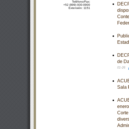
Teléfono/Fax:
DECRE
+52 (999) 930-0900
Extensión: 1151
dispo
Conte
Feder
Publi
Estad
DECRE
de Da
01-26
ACUER
Sala 
ACUER
enero
Corte
diver
Admin