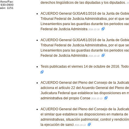
éfono/Fax:
derechos lingüísticos de las diputadas y los diputados.
20
 930-0900
sión: 1151
ACUERDO General G/JGA/61/2016 de la Junta de Gobier
Tribunal Federal de Justicia Administrativa, por el que s
Lineamientos para las guardias durante los periodos vac
Federal de Justicia Administra
2016-10-18
ACUERDO General G/JGA/61/2016 de la Junta de Gobier
Tribunal Federal de Justicia Administrativa, por el que s
Lineamientos para las guardias durante los periodos vac
Federal de Justicia Administra
2016-10-18
Tesis publicadas el viernes 14 de octubre de 2016. Todo
ACUERDO General del Pleno del Consejo de la Judicatu
adiciona el artículo 22 del Acuerdo General del Pleno de
Judicatura Federal que establece las disposiciones en m
administrativa del propio Conse
2016-10-13
ACUERDO General del Pleno del Consejo de la Judicatu
el similar que establece las disposiciones en materia d
administrativas, situación patrimonial, control y rendició
la ejecución de sanci
2016-10-13