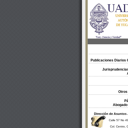
Publicaciones Diarios O
Jurisprudencias
Otros
Pá
Abogado 
Dirección de Asuntos 
Calle 57 No 49
Col. Centro, 