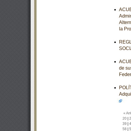
ACUER
Admin
Alter
la Pr
REGL
SOCI
ACUER
de su
Feder
POLÍT
Adqui
« Ant
20
|
39
|
58
|