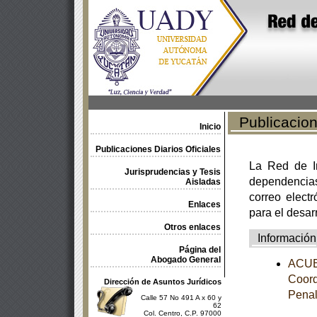
Publicacione
Inicio
Publicaciones Diarios Oficiales
La Red de In
Jurisprudencias y Tesis
dependencia
Aisladas
correo electr
Enlaces
para el desar
Otros enlaces
Información
Página del
Abogado General
ACUER
Coord
Dirección de Asuntos Jurídicos
Pena
Calle 57 No 491 A x 60 y
62
Col. Centro, C.P. 97000