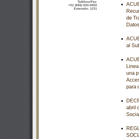
Teléfono/Fax:
ACUER
+52 (999) 930-0900
Extensión: 1151
Recur
de Tr
Datos
ACUER
al Su
ACUER
Linea
una p
Acces
para 
DECRE
abril
Socia
REGL
SOCI