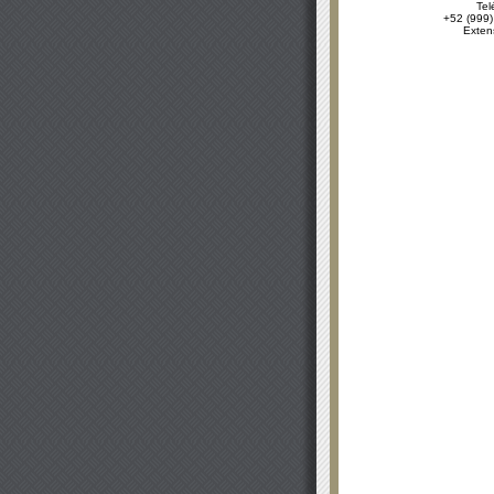
Tel
+52 (999)
Exten