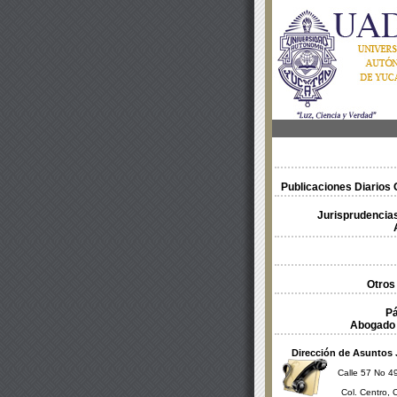
Publicaciones Diarios O
Jurisprudencias
Otros
Pá
Abogado 
Dirección de Asuntos 
Calle 57 No 49
Col. Centro, 