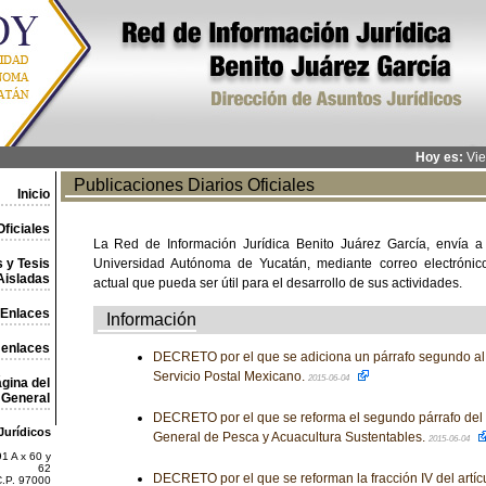
Hoy es:
Vie
Publicaciones Diarios Oficiales
Inicio
ficiales
La Red de Información Jurídica Benito Juárez García, envía a
 y Tesis
Universidad Autónoma de Yucatán, mediante correo electrónico,
Aisladas
actual que pueda ser útil para el desarrollo de sus actividades.
Enlaces
Información
 enlaces
DECRETO por el que se adiciona un párrafo segundo al a
Servicio Postal Mexicano.
2015-06-04
gina del
General
DECRETO por el que se reforma el segundo párrafo del a
Jurídicos
General de Pesca y Acuacultura Sustentables.
2015-06-04
1 A x 60 y
62
DECRETO por el que se reforman la fracción IV del artícul
C.P. 97000