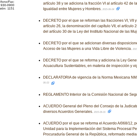
éfono/Fax:
artículo 38 y se adiciona la fracción VI al artículo 42 de 
 930-0900
sión: 1151
Igualdad entre Mujeres y Hombres.
2015-06-04
DECRETO por el que se reforman las fracciones VI, VII y XX
artículo 26, la denominación del capítulo VII, el artículo
del artículo 30 de la Ley del Instituto Nacional de las Mu
DECRETO por el que se adicionan diversas disposicione
Acceso de las Mujeres a una Vida Libre de Violencia.
201
DECRETO por el que se reforma y adiciona la Ley Gene
Acuacultura Sustentables, en materia de inspección y vi
DECLARATORIA de vigencia de la Norma Mexicana NM
06-03
REGLAMENTO Interior de la Comisión Nacional de Segu
ACUERDO General del Pleno del Consejo de la Judicatu
diversos Acuerdos Generales.
2015-06-01
ACUERDO por el que se reforma el Acuerdo A/068/12, por
Unidad para la Implementación del Sistema Procesal Pen
Procuraduría General de la República, reformado median