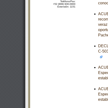
Teléfono/Fax:
conoc
+52 (999) 930-0900
Extensión: 1151
ACUER
recom
veraz 
oport
Pache
DECL
C-50
ACUER
Espec
estab
ACUER
Espec
estab