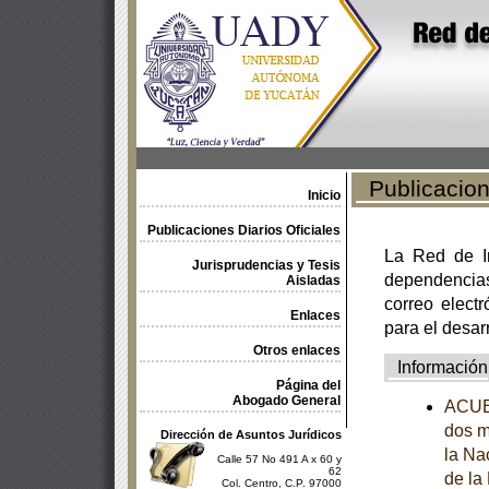
Publicacione
Inicio
Publicaciones Diarios Oficiales
La Red de In
Jurisprudencias y Tesis
dependencia
Aisladas
correo electr
Enlaces
para el desar
Otros enlaces
Información
Página del
Abogado General
ACUER
dos m
Dirección de Asuntos Jurídicos
la Na
Calle 57 No 491 A x 60 y
62
de la
Col. Centro, C.P. 97000