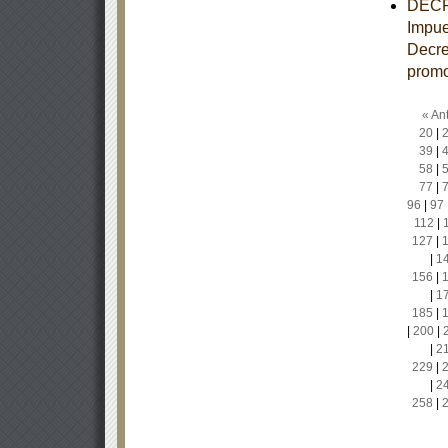
DECRE
Impue
Decre
promo
« Ant
20
|
39
|
58
|
77
|
96
|
97
112
|
127
|
|
1
156
|
|
1
185
|
|
200
|
|
2
229
|
|
2
258
|