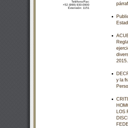
Teléfono/Fax:
párraf
+52 (999) 930-0900
Extensión: 1151
Publi
Estad
ACUER
Regla
ejerc
diver
2015
DECRE
y la f
Perso
CRIT
HOMO
LOS 
DISC
FEDE