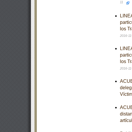
11
LINEA
partic
los T
2016-11
LINEA
partic
los T
2016-11
ACUER
deleg
Vícti
ACUER
distan
artíc