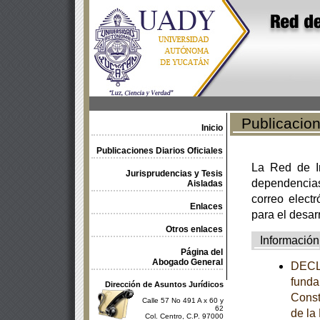
Publicacione
Inicio
Publicaciones Diarios Oficiales
La Red de In
Jurisprudencias y Tesis
dependencia
Aisladas
correo electr
Enlaces
para el desar
Otros enlaces
Información
Página del
Abogado General
DECL
funda
Dirección de Asuntos Jurídicos
Const
Calle 57 No 491 A x 60 y
62
de la
Col. Centro, C.P. 97000