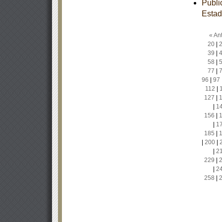
Publi
Estad
« Ant
20
|
39
|
58
|
77
|
96
|
97
112
|
127
|
|
1
156
|
|
1
185
|
|
200
|
|
2
229
|
|
2
258
|