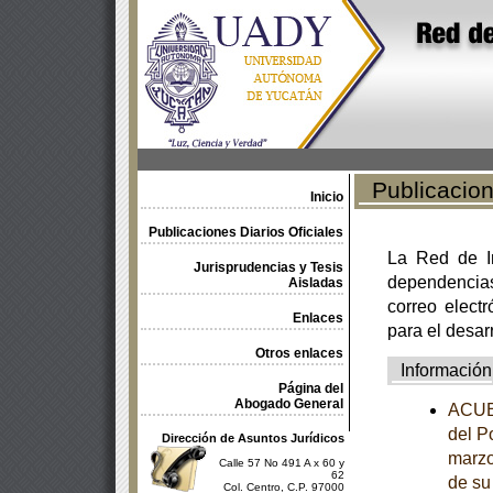
Publicacione
Inicio
Publicaciones Diarios Oficiales
La Red de In
Jurisprudencias y Tesis
dependencia
Aisladas
correo electr
Enlaces
para el desar
Otros enlaces
Información
Página del
Abogado General
ACUER
del P
Dirección de Asuntos Jurídicos
marzo
Calle 57 No 491 A x 60 y
62
de su
Col. Centro, C.P. 97000