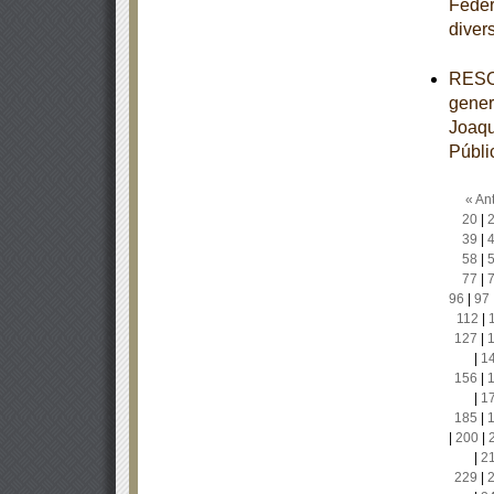
Feder
diver
RESOL
gener
Joaqu
Públi
« Ant
20
|
39
|
58
|
77
|
96
|
97
112
|
127
|
|
1
156
|
|
1
185
|
|
200
|
|
2
229
|