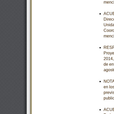
menc
ACUER
Direc
Unida
Coord
menc
RESPU
Proye
2014,
de en
agost
NOTA 
en lo
previ
publi
ACUER