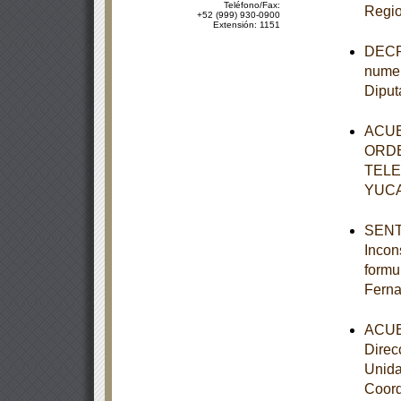
Teléfono/Fax:
Regio
+52 (999) 930-0900
Extensión: 1151
DECRE
numer
Diput
ACUE
ORDE
TELE
YUC
SENTE
Incon
formu
Ferna
ACUER
Direc
Unida
Coord