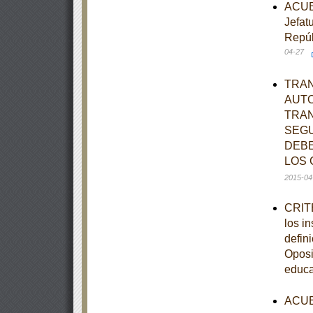
ACUER
Jefat
Repúb
04-27
TRAN
AUTO
TRAN
SEGU
DEBE
LOS 
2015-04
CRITE
los i
defin
Oposi
educ
ACUER