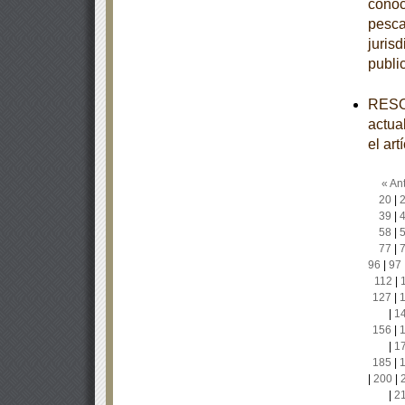
conoc
pesca
juris
publi
RESOL
actual
el art
« Ant
20
|
39
|
58
|
77
|
96
|
97
112
|
127
|
|
1
156
|
|
1
185
|
|
200
|
|
2