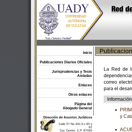
Publicacione
Inicio
Publicaciones Diarios Oficiales
La Red de In
Jurisprudencias y Tesis
dependencia
Aisladas
correo electr
Enlaces
para el desar
Otros enlaces
Información
Página del
Abogado General
PRIME
y Cat
Dirección de Asuntos Jurídicos
Calle 57 No 491 A x 60 y
62
ACUER
Col. Centro, C.P. 97000