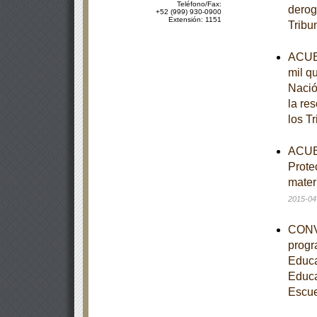
Teléfono/Fax:
derog
+52 (999) 930-0900
Extensión: 1151
Tribu
ACUER
mil q
Nació
la re
los T
ACUER
Prote
mater
2015-04
CONVE
progr
Educa
Educa
Escue