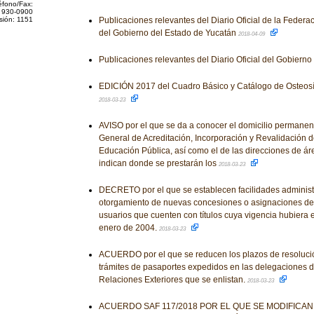
éfono/Fax:
 930-0900
sión: 1151
Publicaciones relevantes del Diario Oficial de la Federaci
del Gobierno del Estado de Yucatán
2018-04-09
Publicaciones relevantes del Diario Oficial del Gobiern
EDICIÓN 2017 del Cuadro Básico y Catálogo de Osteosín
2018-03-23
AVISO por el que se da a conocer el domicilio permanent
General de Acreditación, Incorporación y Revalidación d
Educación Pública, así como el de las direcciones de á
indican donde se prestarán los
2018-03-23
DECRETO por el que se establecen facilidades administr
otorgamiento de nuevas concesiones o asignaciones de
usuarios que cuenten con títulos cuya vigencia hubiera e
enero de 2004.
2018-03-23
ACUERDO por el que se reducen los plazos de resolució
trámites de pasaportes expedidos en las delegaciones d
Relaciones Exteriores que se enlistan.
2018-03-23
ACUERDO SAF 117/2018 POR EL QUE SE MODIFICAN