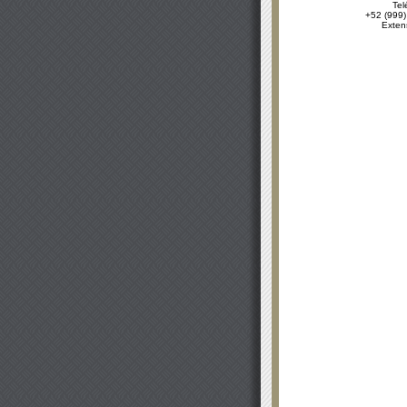
Tel
+52 (999)
Exten