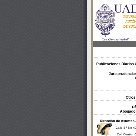
Publicaciones Diarios O
Jurisprudencias
Otros
Pá
Abogado 
Dirección de Asuntos 
Calle 57 No 49
Col. Centro, 