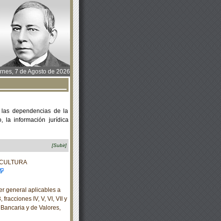
rnes, 7 de Agosto de 2026
 las dependencias de la
 la información jurídica
[Subir]
ACULTURA
r general aplicables a
fracciones IV, V, VI, VII y
 Bancaria y de Valores,