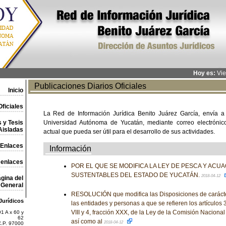
Hoy es:
Vie
Publicaciones Diarios Oficiales
Inicio
ficiales
La Red de Información Jurídica Benito Juárez García, envía a
 y Tesis
Universidad Autónoma de Yucatán, mediante correo electrónico,
Aisladas
actual que pueda ser útil para el desarrollo de sus actividades.
Enlaces
Información
 enlaces
POR EL QUE SE MODIFICA LA LEY DE PESCA Y ACU
SUSTENTABLES DEL ESTADO DE YUCATÁN.
2018-04-12
gina del
General
RESOLUCIÓN que modifica las Disposiciones de carácte
Jurídicos
las entidades y personas a que se refieren los artículos 3, 
VIII y 4, fracción XXX, de la Ley de la Comisión Nacional
1 A x 60 y
62
así como al
2018-04-12
C.P. 97000