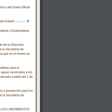
ón y del Diario Oficial
o del Estado
2018-03-23
tesis y Endoprótesis.
e de la Dirección
e la Secretaría de
rea que en el mismo se
ativas para el
 aguas nacionales a los
xpirado a partir del 1 de
n y prevención para los
e la Secretaría de
 LOS LINEAMIENTOS