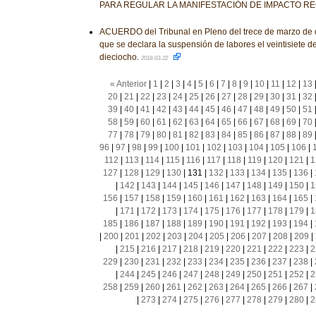
PARA REGULAR LA MANIFESTACIÓN DE IMPACTO R
ACUERDO del Tribunal en Pleno del trece de marzo de do
que se declara la suspensión de labores el veintisiete d
dieciocho.
2018-03-22
« Anterior
|
1
|
2
|
3
|
4
|
5
|
6
|
7
|
8
|
9
|
10
|
11
|
12
|
13
20
|
21
|
22
|
23
|
24
|
25
|
26
|
27
|
28
|
29
|
30
|
31
|
32
39
|
40
|
41
|
42
|
43
|
44
|
45
|
46
|
47
|
48
|
49
|
50
|
51
58
|
59
|
60
|
61
|
62
|
63
|
64
|
65
|
66
|
67
|
68
|
69
|
70
77
|
78
|
79
|
80
|
81
|
82
|
83
|
84
|
85
|
86
|
87
|
88
|
89
96
|
97
|
98
|
99
|
100
|
101
|
102
|
103
|
104
|
105
|
106
|
112
|
113
|
114
|
115
|
116
|
117
|
118
|
119
|
120
|
121
|
1
127
|
128
|
129
|
130
|
131
|
132
|
133
|
134
|
135
|
136
|
|
142
|
143
|
144
|
145
|
146
|
147
|
148
|
149
|
150
|
1
156
|
157
|
158
|
159
|
160
|
161
|
162
|
163
|
164
|
165
|
|
171
|
172
|
173
|
174
|
175
|
176
|
177
|
178
|
179
|
1
185
|
186
|
187
|
188
|
189
|
190
|
191
|
192
|
193
|
194
|
|
200
|
201
|
202
|
203
|
204
|
205
|
206
|
207
|
208
|
209
|
|
215
|
216
|
217
|
218
|
219
|
220
|
221
|
222
|
223
|
2
229
|
230
|
231
|
232
|
233
|
234
|
235
|
236
|
237
|
238
|
|
244
|
245
|
246
|
247
|
248
|
249
|
250
|
251
|
252
|
2
258
|
259
|
260
|
261
|
262
|
263
|
264
|
265
|
266
|
267
|
|
273
|
274
|
275
|
276
|
277
|
278
|
279
|
280
|
2