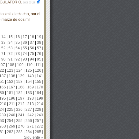
EGULATORIO.
2018-03-22
s mil dieciocho, por el
e marzo de dos mil
|
14
|
15
|
16
|
17
|
18
|
19
|
|
33
|
34
|
35
|
36
|
37
|
38
|
|
52
|
53
|
54
|
55
|
56
|
57
|
|
71
|
72
|
73
|
74
|
75
|
76
|
|
90
|
91
|
92
|
93
|
94
|
95
|
107
|
108
|
109
|
110
|
111
|
22
|
123
|
124
|
125
|
126
|
137
|
138
|
139
|
140
|
141
51
|
152
|
153
|
154
|
155
|
166
|
167
|
168
|
169
|
170
80
|
181
|
182
|
183
|
184
|
195
|
196
|
197
|
198
|
199
210
|
211
|
212
|
213
|
214
24
|
225
|
226
|
227
|
228
|
239
|
240
|
241
|
242
|
243
53
|
254
|
255
|
256
|
257
|
268
|
269
|
270
|
271
|
272
81
|
282
|
283
|
284
|
285
|
Siguiente »