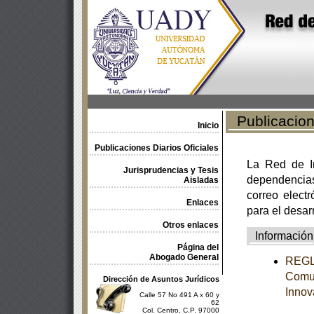
Publicacione
Inicio
Publicaciones Diarios Oficiales
La Red de In
Jurisprudencias y Tesis
dependencia
Aisladas
correo electr
Enlaces
para el desar
Otros enlaces
Información
Página del
Abogado General
REGLA
Comun
Dirección de Asuntos Jurídicos
Innov
Calle 57 No 491 A x 60 y
62
Col. Centro, C.P. 97000