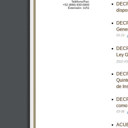
Teléfono/Fax:
DECRE
+52 (999) 930-0900
Extensión: 1151
dispo
DECRE
Gener
03-15
DECRE
Ley G
2022-03
DECRE
Quint
de In
DECRE
como 
03-08
ACUER