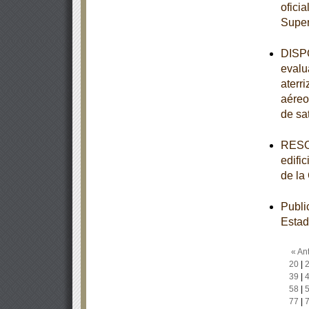
oficia
Super
DISPO
evalu
aterr
aéreo
de sa
RESOL
edifi
de la
Publi
Estad
« Ant
20
|
39
|
58
|
77
|