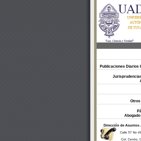
Publicaciones Diarios O
Jurisprudencias
Otros
Pá
Abogado 
Dirección de Asuntos 
Calle 57 No 49
Col. Centro, 