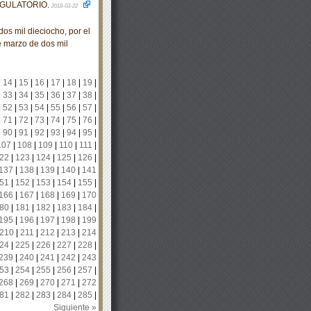
EGULATORIO.
2018-03-22
s mil dieciocho, por el
e marzo de dos mil
|
14
|
15
|
16
|
17
|
18
|
19
|
|
33
|
34
|
35
|
36
|
37
|
38
|
|
52
|
53
|
54
|
55
|
56
|
57
|
|
71
|
72
|
73
|
74
|
75
|
76
|
|
90
|
91
|
92
|
93
|
94
|
95
|
107
|
108
|
109
|
110
|
111
|
22
|
123
|
124
|
125
|
126
|
137
|
138
|
139
|
140
|
141
51
|
152
|
153
|
154
|
155
|
166
|
167
|
168
|
169
|
170
80
|
181
|
182
|
183
|
184
|
195
|
196
|
197
|
198
|
199
210
|
211
|
212
|
213
|
214
24
|
225
|
226
|
227
|
228
|
239
|
240
|
241
|
242
|
243
53
|
254
|
255
|
256
|
257
|
268
|
269
|
270
|
271
|
272
81
|
282
|
283
|
284
|
285
|
Siguiente »