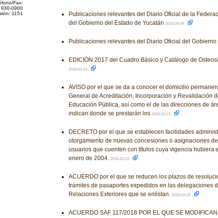
éfono/Fax:
 930-0900
sión: 1151
Publicaciones relevantes del Diario Oficial de la Federaci
del Gobierno del Estado de Yucatán
2018-04-09
Publicaciones relevantes del Diario Oficial del Gobiern
EDICIÓN 2017 del Cuadro Básico y Catálogo de Osteosín
2018-03-23
AVISO por el que se da a conocer el domicilio permanent
General de Acreditación, Incorporación y Revalidación d
Educación Pública, así como el de las direcciones de á
indican donde se prestarán los
2018-03-23
DECRETO por el que se establecen facilidades administr
otorgamiento de nuevas concesiones o asignaciones de
usuarios que cuenten con títulos cuya vigencia hubiera e
enero de 2004.
2018-03-23
ACUERDO por el que se reducen los plazos de resolució
trámites de pasaportes expedidos en las delegaciones d
Relaciones Exteriores que se enlistan.
2018-03-23
ACUERDO SAF 117/2018 POR EL QUE SE MODIFICAN