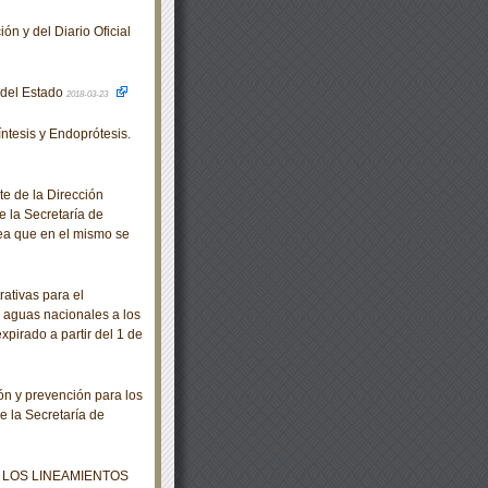
ón y del Diario Oficial
o del Estado
2018-03-23
tesis y Endoprótesis.
e de la Dirección
e la Secretaría de
rea que en el mismo se
ativas para el
 aguas nacionales a los
xpirado a partir del 1 de
n y prevención para los
e la Secretaría de
 LOS LINEAMIENTOS