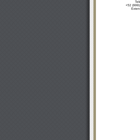
Tel
+52 (999)
Exten