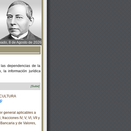
ado, 8 de Agosto de 2026
 las dependencias de la
 la información jurídica
[Subir]
ACULTURA
r general aplicables a
fracciones IV, V, VI, VII y
 Bancaria y de Valores,