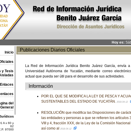
Hoy es:
Sáb
Publicaciones Diarios Oficiales
Inicio
ficiales
La Red de Información Jurídica Benito Juárez García, envía a
 y Tesis
Universidad Autónoma de Yucatán, mediante correo electrónico,
Aisladas
actual que pueda ser útil para el desarrollo de sus actividades.
Enlaces
Información
 enlaces
POR EL QUE SE MODIFICA LA LEY DE PESCA Y ACU
SUSTENTABLES DEL ESTADO DE YUCATÁN.
2018-04-12
gina del
General
RESOLUCIÓN que modifica las Disposiciones de carácte
Jurídicos
las entidades y personas a que se refieren los artículos 3, 
VIII y 4, fracción XXX, de la Ley de la Comisión Nacional
1 A x 60 y
62
así como al
2018-04-12
C.P. 97000