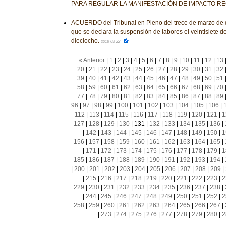
PARA REGULAR LA MANIFESTACIÓN DE IMPACTO R
ACUERDO del Tribunal en Pleno del trece de marzo de do
que se declara la suspensión de labores el veintisiete d
dieciocho.
2018-03-22
« Anterior
|
1
|
2
|
3
|
4
|
5
|
6
|
7
|
8
|
9
|
10
|
11
|
12
|
13
20
|
21
|
22
|
23
|
24
|
25
|
26
|
27
|
28
|
29
|
30
|
31
|
32
39
|
40
|
41
|
42
|
43
|
44
|
45
|
46
|
47
|
48
|
49
|
50
|
51
58
|
59
|
60
|
61
|
62
|
63
|
64
|
65
|
66
|
67
|
68
|
69
|
70
77
|
78
|
79
|
80
|
81
|
82
|
83
|
84
|
85
|
86
|
87
|
88
|
89
96
|
97
|
98
|
99
|
100
|
101
|
102
|
103
|
104
|
105
|
106
|
112
|
113
|
114
|
115
|
116
|
117
|
118
|
119
|
120
|
121
|
1
127
|
128
|
129
|
130
|
131
|
132
|
133
|
134
|
135
|
136
|
|
142
|
143
|
144
|
145
|
146
|
147
|
148
|
149
|
150
|
1
156
|
157
|
158
|
159
|
160
|
161
|
162
|
163
|
164
|
165
|
|
171
|
172
|
173
|
174
|
175
|
176
|
177
|
178
|
179
|
1
185
|
186
|
187
|
188
|
189
|
190
|
191
|
192
|
193
|
194
|
|
200
|
201
|
202
|
203
|
204
|
205
|
206
|
207
|
208
|
209
|
|
215
|
216
|
217
|
218
|
219
|
220
|
221
|
222
|
223
|
2
229
|
230
|
231
|
232
|
233
|
234
|
235
|
236
|
237
|
238
|
|
244
|
245
|
246
|
247
|
248
|
249
|
250
|
251
|
252
|
2
258
|
259
|
260
|
261
|
262
|
263
|
264
|
265
|
266
|
267
|
|
273
|
274
|
275
|
276
|
277
|
278
|
279
|
280
|
2