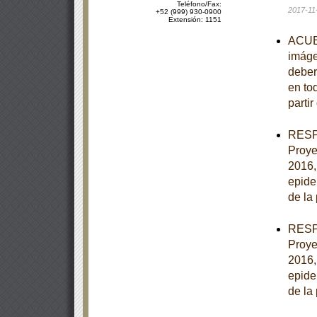
Teléfono/Fax:
2017-11
+52 (999) 930-0900
Extensión: 1151
ACUER
imáge
deber
en to
partir
RESPU
Proye
2016,
epide
de la
RESPU
Proye
2016,
epide
de la