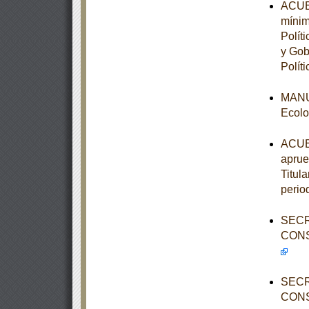
ACUER
mínim
Polít
y Gob
Políti
MANUA
Ecolo
ACUER
aprue
Titula
perio
SECR
CONS
SECR
CONS