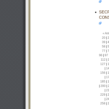
SECR
CONS
« Ant
20
|
39
|
58
|
77
|
96
|
97
112
|
127
|
|
1
156
|
|
1
185
|
|
200
|
|
2
229
|
|
2
258
|