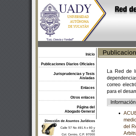
Publicacione
Inicio
Publicaciones Diarios Oficiales
La Red de In
Jurisprudencias y Tesis
dependencia
Aisladas
correo electr
Enlaces
para el desar
Otros enlaces
Información
Página del
Abogado General
ACUER
medio
Dirección de Asuntos Jurídicos
del R
Calle 57 No 491 A x 60 y
62
Arbit
Col. Centro, C.P. 97000