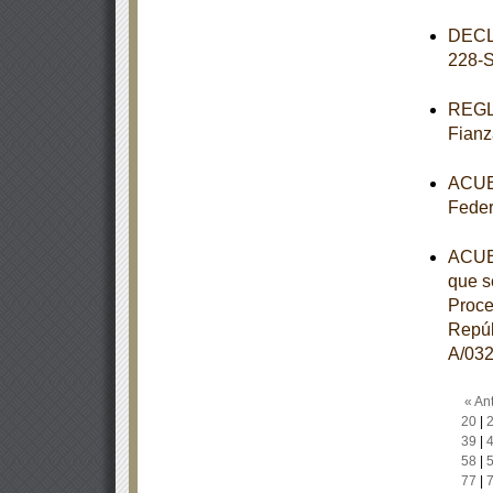
DECL
228-
REGLA
Fianz
ACUER
Feder
ACUER
que s
Proce
Repúb
A/032
« Ant
20
|
39
|
58
|
77
|