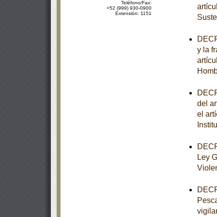
Teléfono/Fax:
artíc
+52 (999) 930-0900
Extensión: 1151
Suste
DECRE
y la f
artíc
Homb
DECRE
del ar
el art
Insti
DECRE
Ley G
Viole
DECRE
Pesca
vigila