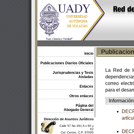
Publicacione
Inicio
Publicaciones Diarios Oficiales
La Red de In
Jurisprudencias y Tesis
dependencia
Aisladas
correo electr
Enlaces
para el desar
Otros enlaces
Información
Página del
Abogado General
DECRE
artíc
Dirección de Asuntos Jurídicos
Calle 57 No 491 A x 60 y
62
DECRE
Col. Centro, C.P. 97000