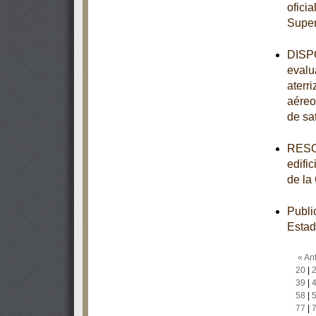
oficia
Super
DISPO
evalu
aterr
aéreo
de sa
RESOL
edifi
de la
Publi
Estad
« Ant
20
|
39
|
58
|
77
|