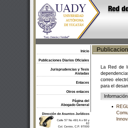
Publicacione
Inicio
Publicaciones Diarios Oficiales
La Red de In
Jurisprudencias y Tesis
dependencia
Aisladas
correo electr
Enlaces
para el desar
Otros enlaces
Información
Página del
Abogado General
REGLA
Comun
Dirección de Asuntos Jurídicos
Innov
Calle 57 No 491 A x 60 y
62
Col. Centro, C.P. 97000