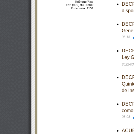
Teléfono/Fax:
DECRE
+52 (999) 930-0900
Extensión: 1151
dispo
DECRE
Gener
03-15
DECRE
Ley G
2022-03
DECRE
Quint
de In
DECRE
como 
03-08
ACUER