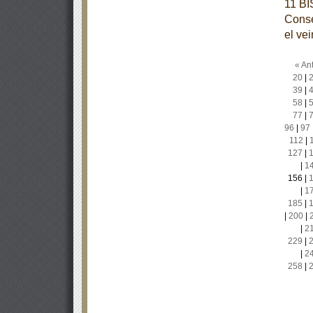
11 BI
Conse
el ve
« Ant
20
|
39
|
58
|
77
|
96
|
97
112
|
127
|
|
1
156
|
|
1
185
|
|
200
|
|
2
229
|
|
2
258
|