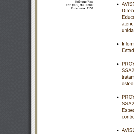
Teléfono/Fax:
AVISO
+52 (999) 930-0900
Extensión: 1151
Direc
Educa
atenc
unida
Infor
Estad
PROY
SSA2-
tratam
osteo
PROY
SSA2-
Espec
contr
AVISO