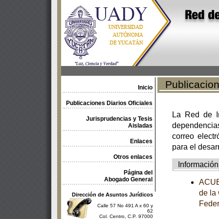
Publicacione
Inicio
Publicaciones Diarios Oficiales
La Red de In
Jurisprudencias y Tesis
dependencia
Aisladas
correo electr
Enlaces
para el desar
Otros enlaces
Información
Página del
Abogado General
ACUER
de la
Dirección de Asuntos Jurídicos
Feder
Calle 57 No 491 A x 60 y
62
Col. Centro, C.P. 97000