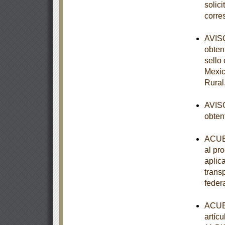
solic
corre
AVISO
obten
sello
Mexic
Rural
AVISO
obten
ACUER
al pr
aplic
trans
feder
ACUER
artícu