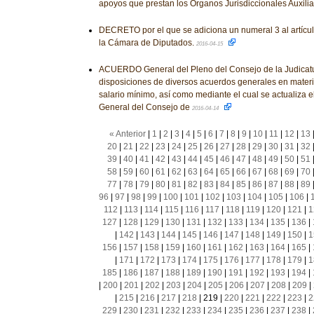
apoyos que prestan los Órganos Jurisdiccionales Auxili
DECRETO por el que se adiciona un numeral 3 al artícu
la Cámara de Diputados.
2016-04-15
ACUERDO General del Pleno del Consejo de la Judicatu
disposiciones de diversos acuerdos generales en mater
salario mínimo, así como mediante el cual se actualiza 
General del Consejo de
2016-04-14
« Anterior
|
1
|
2
|
3
|
4
|
5
|
6
|
7
|
8
|
9
|
10
|
11
|
12
|
13
20
|
21
|
22
|
23
|
24
|
25
|
26
|
27
|
28
|
29
|
30
|
31
|
32
39
|
40
|
41
|
42
|
43
|
44
|
45
|
46
|
47
|
48
|
49
|
50
|
51
58
|
59
|
60
|
61
|
62
|
63
|
64
|
65
|
66
|
67
|
68
|
69
|
70
77
|
78
|
79
|
80
|
81
|
82
|
83
|
84
|
85
|
86
|
87
|
88
|
89
96
|
97
|
98
|
99
|
100
|
101
|
102
|
103
|
104
|
105
|
106
|
112
|
113
|
114
|
115
|
116
|
117
|
118
|
119
|
120
|
121
|
1
127
|
128
|
129
|
130
|
131
|
132
|
133
|
134
|
135
|
136
|
|
142
|
143
|
144
|
145
|
146
|
147
|
148
|
149
|
150
|
1
156
|
157
|
158
|
159
|
160
|
161
|
162
|
163
|
164
|
165
|
|
171
|
172
|
173
|
174
|
175
|
176
|
177
|
178
|
179
|
1
185
|
186
|
187
|
188
|
189
|
190
|
191
|
192
|
193
|
194
|
|
200
|
201
|
202
|
203
|
204
|
205
|
206
|
207
|
208
|
209
|
|
215
|
216
|
217
|
218
|
219
|
220
|
221
|
222
|
223
|
2
229
|
230
|
231
|
232
|
233
|
234
|
235
|
236
|
237
|
238
|