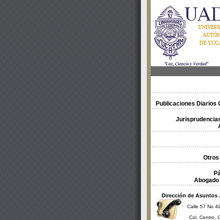
Publicaciones Diarios O
Jurisprudencias
Otros
Pá
Abogado 
Dirección de Asuntos 
Calle 57 No 49
Col. Centro, 