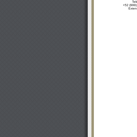
Tel
+52 (999)
Exten