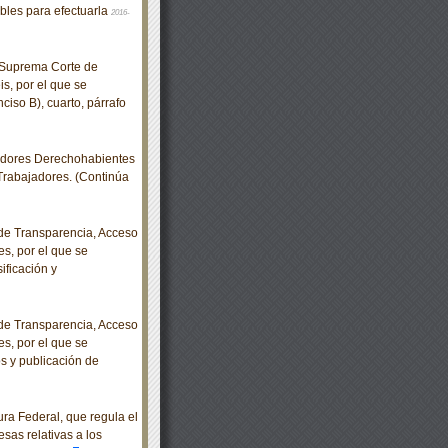
ables para efectuarla
2016-
Suprema Corte de
is, por el que se
inciso B), cuarto, párrafo
adores Derechohabientes
 Trabajadores. (Continúa
e Transparencia, Acceso
s, por el que se
ificación y
e Transparencia, Acceso
s, por el que se
s y publicación de
a Federal, que regula el
sas relativas a los