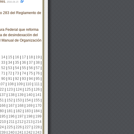
ares.
2016-04-15
lo 283 del Reglamento de
ra Federal que reforma
ia de desindexación del
el Manual de Organización
|
14
|
15
|
16
|
17
|
18
|
19
|
|
33
|
34
|
35
|
36
|
37
|
38
|
|
52
|
53
|
54
|
55
|
56
|
57
|
|
71
|
72
|
73
|
74
|
75
|
76
|
|
90
|
91
|
92
|
93
|
94
|
95
|
107
|
108
|
109
|
110
|
111
|
22
|
123
|
124
|
125
|
126
|
137
|
138
|
139
|
140
|
141
51
|
152
|
153
|
154
|
155
|
166
|
167
|
168
|
169
|
170
80
|
181
|
182
|
183
|
184
|
195
|
196
|
197
|
198
|
199
210
|
211
|
212
|
213
|
214
24
|
225
|
226
|
227
|
228
|
239
|
240
|
241
|
242
|
243