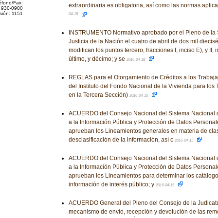
éfono/Fax:
extraordinaria es obligatoria, así como las normas aplic
 930-0900
sión: 1151
04-18
INSTRUMENTO Normativo aprobado por el Pleno de la 
Justicia de la Nación el cuatro de abril de dos mil diecisé
modifican los puntos tercero, fracciones I, inciso E), y II, 
último, y décimo; y se
2016-04-18
REGLAS para el Otorgamiento de Créditos a los Trabaj
del Instituto del Fondo Nacional de la Vivienda para los
en la Tercera Sección)
2016-04-15
ACUERDO del Consejo Nacional del Sistema Nacional d
a la Información Pública y Protección de Datos Personale
aprueban los Lineamientos generales en materia de clas
desclasificación de la información, así c
2016-04-15
ACUERDO del Consejo Nacional del Sistema Nacional d
a la Información Pública y Protección de Datos Personale
aprueban los Lineamientos para determinar los catálogo
información de interés público; y
2016-04-15
ACUERDO General del Pleno del Consejo de la Judicatur
mecanismo de envío, recepción y devolución de las reme