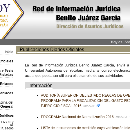
Hoy es:
Sáb
Publicaciones Diarios Oficiales
Inicio
ficiales
La Red de Información Jurídica Benito Juárez García, envía a
 y Tesis
Universidad Autónoma de Yucatán, mediante correo electrónico,
Aisladas
actual que pueda ser útil para el desarrollo de sus actividades.
Enlaces
Información
 enlaces
AUDITORÍA SUPERIOR DEL ESTADO REGLAS DE OP
PROGRAMA PARA LA FISCALIZACIÓN DEL GASTO FE
gina del
EJERCICIO FISCAL 2016.
General
2016-04-18
Jurídicos
PROGRAMA Nacional de Normalización 2016.
2016-04-18
1 A x 60 y
62
LISTA de instrumentos de medición cuya verificación inici
C.P. 97000