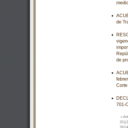
medio
ACUER
de Tr
RESOL
vigen
impor
Repúb
de pr
ACUER
febre
Corte
DECL
701-
« Ant
20
|
39
|