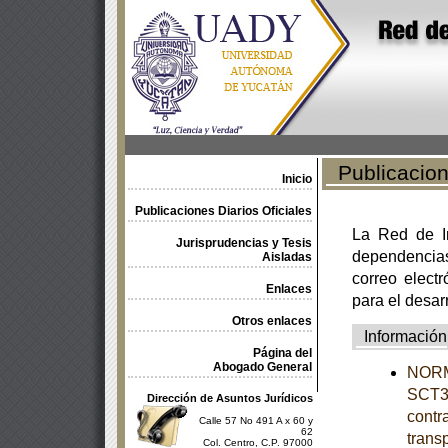
Publicacione
Inicio
Publicaciones Diarios Oficiales
La Red de In
Jurisprudencias y Tesis
dependencia
Aisladas
correo electr
Enlaces
para el desar
Otros enlaces
Información
Página del
Abogado General
NORM
SCT3-
Dirección de Asuntos Jurídicos
contra
Calle 57 No 491 A x 60 y
62
trans
Col. Centro, C.P. 97000