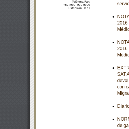
Teléfono/Fax:
servi
+52 (999) 930-0900
Extensión: 1151
NOTA 
2016 
Médic
NOTA 
2016 
Médic
EXTRA
SAT.A
devol
con c
Migra
Diari
NORMA
de ga