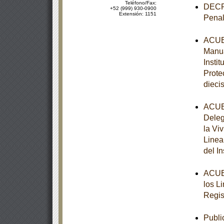
Teléfono/Fax:
DECRE
+52 (999) 930-0900
Extensión: 1151
Penal
ACUER
Manua
Insti
Prote
diecis
ACUER
Deleg
la Vi
Linea
del I
ACUER
los L
Regis
Publi