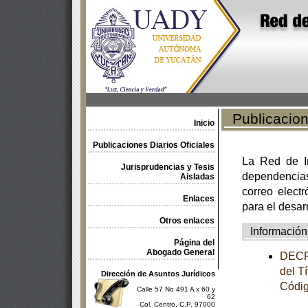
Publicacione
Inicio
Publicaciones Diarios Oficiales
La Red de In
Jurisprudencias y Tesis
dependencia
Aisladas
correo electr
Enlaces
para el desar
Otros enlaces
Información
Página del
Abogado General
DECRE
del T
Dirección de Asuntos Jurídicos
Códig
Calle 57 No 491 A x 60 y
62
Col. Centro, C.P. 97000