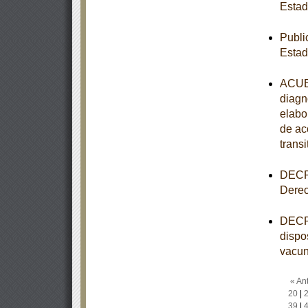
Esta
Publi
Esta
ACUER
diagn
elabo
de ac
transi
DECRE
Derec
DECRE
dispo
vacun
« Ant
20
|
39
|