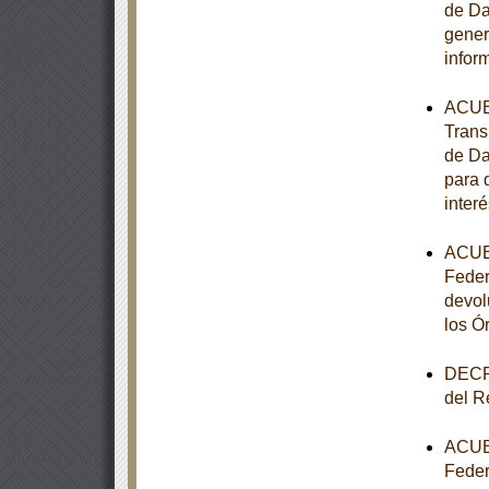
de Da
gener
infor
ACUER
Trans
de Da
para 
interé
ACUER
Feder
devol
los Ó
DECRE
del R
ACUER
Feder