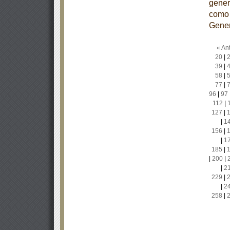
gener
como 
Gener
« Ant
20
|
39
|
58
|
77
|
96
|
97
112
|
127
|
|
1
156
|
|
1
185
|
|
200
|
|
2
229
|
|
2
258
|