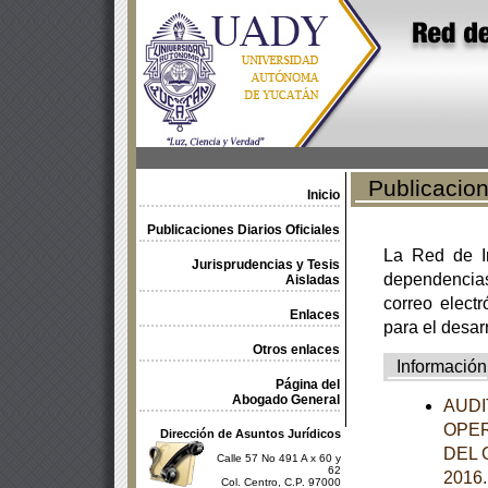
Publicacione
Inicio
Publicaciones Diarios Oficiales
La Red de In
Jurisprudencias y Tesis
dependencia
Aisladas
correo electr
Enlaces
para el desar
Otros enlaces
Información
Página del
Abogado General
AUDI
OPER
Dirección de Asuntos Jurídicos
DEL 
Calle 57 No 491 A x 60 y
62
2016
Col. Centro, C.P. 97000