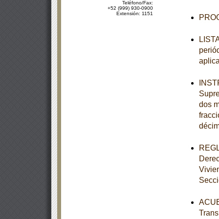
Teléfono/Fax:
+52 (999) 930-0900
Extensión: 1151
PROG
LISTA
perió
aplic
INSTR
Supre
dos mi
fracci
décim
REGLA
Derec
Vivie
Secc
ACUER
Trans