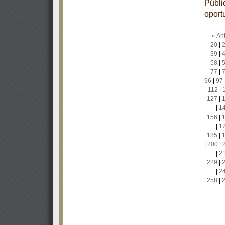
Públic
oport
« Ant
20
|
39
|
58
|
77
|
96
|
97
112
|
127
|
|
1
156
|
|
1
185
|
|
200
|
|
2
229
|
|
2
258
|