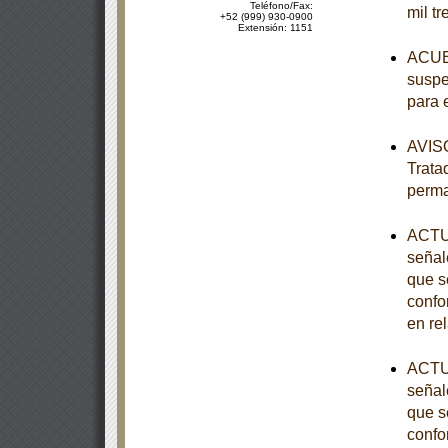
Teléfono/Fax:
mil tr
+52 (999) 930-0900
Extensión: 1151
ACUER
suspe
para 
AVISO
Trata
perm
ACTUA
señal
que s
confo
en re
ACTUA
señal
que s
confo