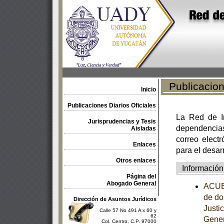
Publicacione
Inicio
Publicaciones Diarios Oficiales
La Red de In
Jurisprudencias y Tesis
dependencia
Aisladas
correo electr
Enlaces
para el desar
Otros enlaces
Información
Página del
Abogado General
ACUER
de do
Dirección de Asuntos Jurídicos
Justi
Calle 57 No 491 A x 60 y
62
Gener
Col. Centro, C.P. 97000